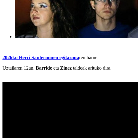
2026ko Herri Sanferminen egitaraua
ren barne.
Uztailaren 12an,
Barride
eta
Zinez
taldeak arituko dira.