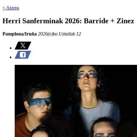
< Atzera
Herri Sanferminak 2026: Barride + Zinez
Pamplona/Iruña
2026(e)ko Uztailak 12