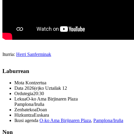
Iturria:
Herri Sanferminak
Laburrean
Mota
Kontzertua
Data
2026(e)ko Uztailak 12
Ordutegia
20:30
Lekua
O-ko Ama Birjinaren Plaza
Pamplona/Iruña
Zenbatekoa
Doan
Hizkuntza
Euskara
Ikusi agenda
O-ko Ama Birjinaren Plaza
,
Pamplona/Iruña
Non