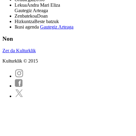
Lekua
Andra Mari Eliza
Gautegiz Arteaga
Zenbatekoa
Doan
Hizkuntza
Beste batzuk
Ikusi agenda
Gautegiz Arteaga
Non
Zer da Kulturklik
Kulturklik © 2015