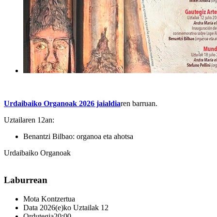
Urdaibaiko Organoak 2026 jaialdia
ren barruan.
Uztailaren 12an:
Benantzi Bilbao: organoa eta ahotsa
Urdaibaiko Organoak
Laburrean
Mota
Kontzertua
Data
2026(e)ko Uztailak 12
Ordutegia
20:00