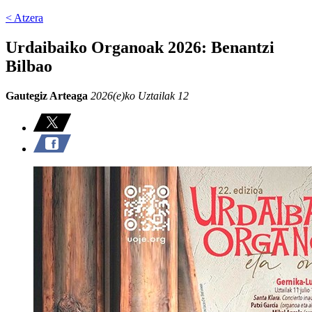
< Atzera
Urdaibaiko Organoak 2026: Benantzi
Bilbao
Gautegiz Arteaga
2026(e)ko Uztailak 12