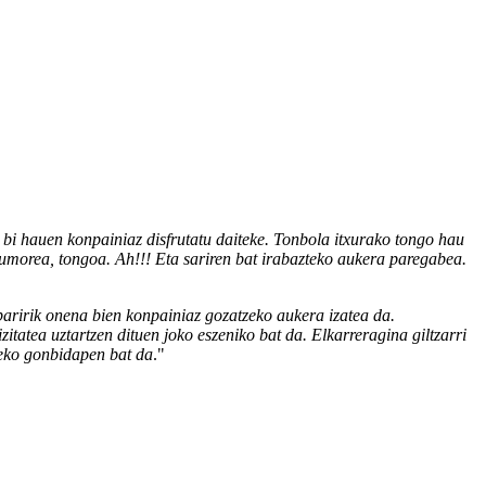
o bi hauen konpainiaz disfrutatu daiteke. Tonbola itxurako tongo hau
k, umorea, tongoa. Ah!!! Eta sariren bat irabazteko aukera paregabea.
oparirik onena bien konpainiaz gozatzeko aukera izatea da.
itatea uztartzen dituen joko eszeniko bat da. Elkarreragina giltzarri
zeko gonbidapen bat da
."