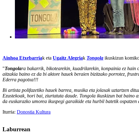
Ainhoa Etxebarria
k eta
Ugaitz Alegria
k
Tongola
ikuskizun komiko
"
Tongola
ra bakarrik, bikotearekin, kuadrilarekin, konpainia ez hain
aitzakia baino ez da bi aktore hauek beraien bizitzako porrotez, frust
Ederra pagotxa!!!
Bi artista polifazetiko hauek barrea, musika eta jolasak uztartzen di
Ezustekoak, hori bai, ziurtatuta daude. Tongola ikuskizun bat baino a
da euskarazko umorea ikuspegi garaikide eta hurbil batetik ospatzen
Iturria:
Donostia Kultura
Laburrean