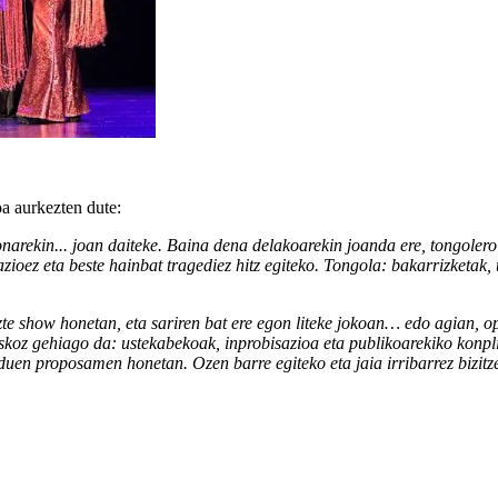
a aurkezten dute:
 onarekin... joan daiteke. Baina dena delakoarekin joanda ere, tongoler
razioez eta beste hainbat tragediez hitz egiteko. Tongola: bakarrizketa
tuzte show honetan, eta sariren bat ere egon liteke jokoan… edo agian, 
skoz gehiago da: ustekabekoak, inprobisazioa eta publikoarekiko konpliz
 duen proposamen honetan. Ozen barre egiteko eta jaia irribarrez bizit