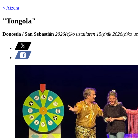
< Atzera
"Tongola"
Donostia / San Sebastián
2026(e)ko uztailaren 15(e)tik 2026(e)ko uz