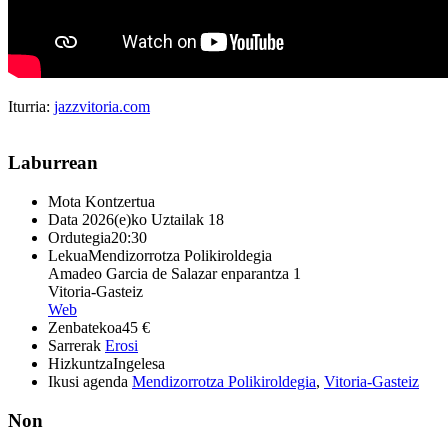
Iturria:
jazzvitoria.com
Laburrean
Mota
Kontzertua
Data
2026(e)ko Uztailak 18
Ordutegia
20:30
Lekua
Mendizorrotza Polikiroldegia
Amadeo Garcia de Salazar enparantza 1
Vitoria-Gasteiz
Web
Zenbatekoa
45 €
Sarrerak
Erosi
Hizkuntza
Ingelesa
Ikusi agenda
Mendizorrotza Polikiroldegia
,
Vitoria-Gasteiz
Non