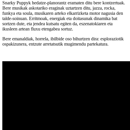
Snarky Puppyk hedatze-planorantz eramaten ditu bere kontzertuak.
Bere musikak askotariko eraginak uztartzen ditu, jazza, rocka,
funkya eta soula, musikaren arteko elkarrizketa motor nagusia den
talde-soinuan. Erritmoak, energiak eta doitasunak dinamika bat
sortzen dute, eta jendea kutsatu egiten da, eszenatokiaren eta
ikusleen artean fluxu etengabea sortuz.
Bere emanaldiak, horrela, ibilbide oso bihurtzen dira: esploraziotik
ospakizunera, entzute arretatsutik mugimendu partekatura.