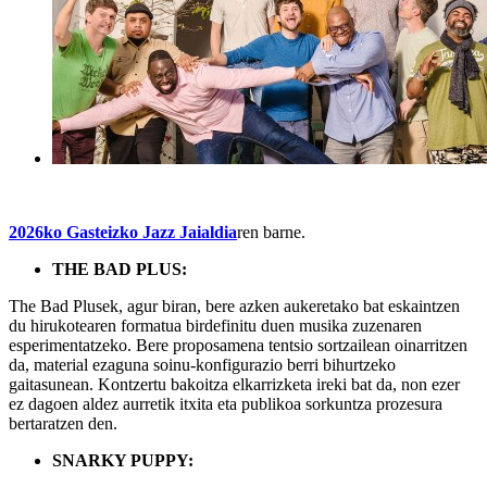
2026ko Gasteizko Jazz Jaialdia
ren barne.
THE BAD PLUS:
The Bad Plusek, agur biran, bere azken aukeretako bat eskaintzen
du hirukotearen formatua birdefinitu duen musika zuzenaren
esperimentatzeko. Bere proposamena tentsio sortzailean oinarritzen
da, material ezaguna soinu-konfigurazio berri bihurtzeko
gaitasunean. Kontzertu bakoitza elkarrizketa ireki bat da, non ezer
ez dagoen aldez aurretik itxita eta publikoa sorkuntza prozesura
bertaratzen den.
SNARKY PUPPY: