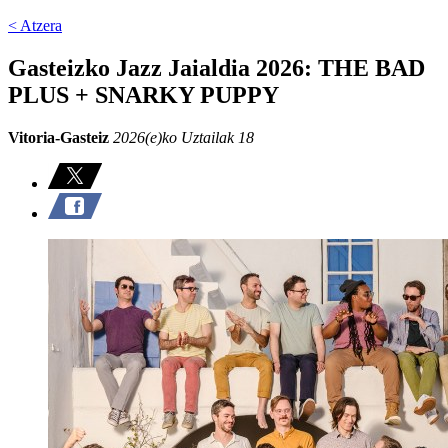
< Atzera
Gasteizko Jazz Jaialdia 2026: THE BAD
PLUS + SNARKY PUPPY
Vitoria-Gasteiz
2026(e)ko Uztailak 18