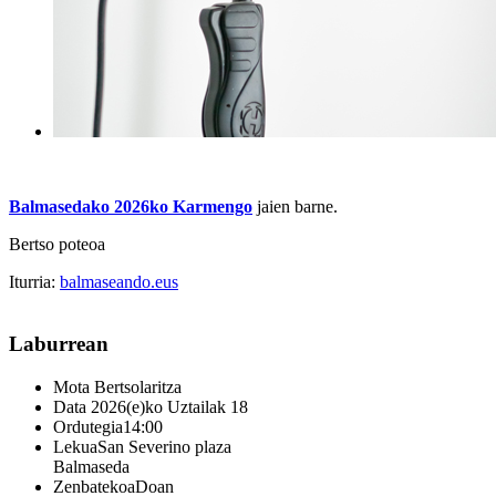
Balmasedako 2026ko Karmengo
jaien barne.
Bertso poteoa
Iturria:
balmaseando.eus
Laburrean
Mota
Bertsolaritza
Data
2026(e)ko Uztailak 18
Ordutegia
14:00
Lekua
San Severino plaza
Balmaseda
Zenbatekoa
Doan