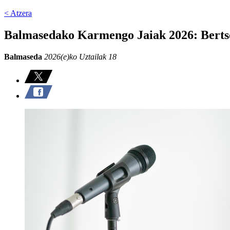
< Atzera
Balmasedako Karmengo Jaiak 2026: Berts
Balmaseda
2026(e)ko Uztailak 18