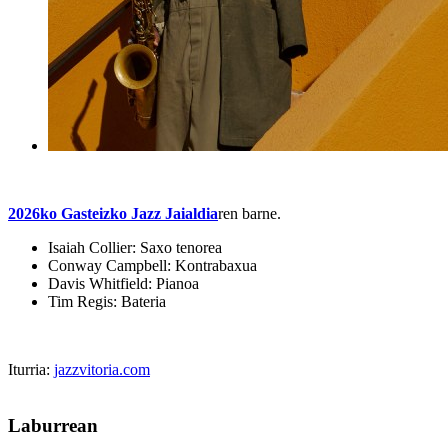
2026ko Gasteizko Jazz Jaialdia
ren barne.
Isaiah Collier: Saxo tenorea
Conway Campbell: Kontrabaxua
Davis Whitfield: Pianoa
Tim Regis: Bateria
Iturria:
jazzvitoria.com
Laburrean