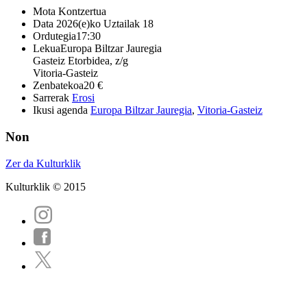
Mota
Kontzertua
Data
2026(e)ko Uztailak 18
Ordutegia
17:30
Lekua
Europa Biltzar Jauregia
Gasteiz Etorbidea, z/g
Vitoria-Gasteiz
Zenbatekoa
20 €
Sarrerak
Erosi
Ikusi agenda
Europa Biltzar Jauregia
,
Vitoria-Gasteiz
Non
Zer da Kulturklik
Kulturklik © 2015