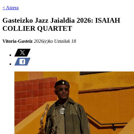
< Atzera
Gasteizko Jazz Jaialdia 2026: ISAIAH
COLLIER QUARTET
Vitoria-Gasteiz
2026(e)ko Uztailak 18