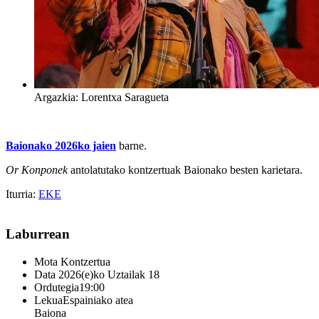
Argazkia: Lorentxa Saragueta
Baionako 2026ko jaien
barne.
Or Konponek
antolatutako kontzertuak Baionako besten karietara.
Iturria:
EKE
Laburrean
Mota
Kontzertua
Data
2026(e)ko Uztailak 18
Ordutegia
19:00
Lekua
Espainiako atea
Baiona