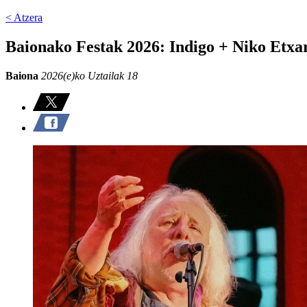
< Atzera
Baionako Festak 2026: Indigo + Niko Etxa
Baiona
2026(e)ko Uztailak 18