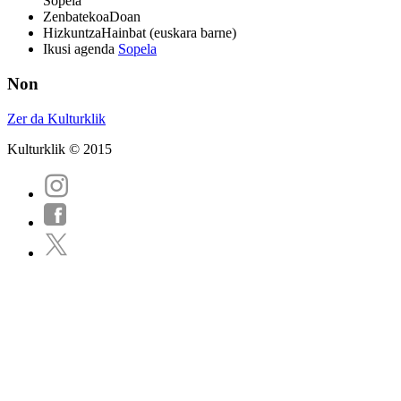
Sopela
Zenbatekoa
Doan
Hizkuntza
Hainbat (euskara barne)
Ikusi agenda
Sopela
Non
Zer da Kulturklik
Kulturklik © 2015