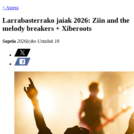
< Atzera
Larrabasterrako jaiak 2026: Ziin and the
melody breakers + Xiberoots
Sopela
2026(e)ko Uztailak 18