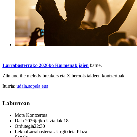
Larrabasterrako 2026ko Karmenak jaien
barne.
Ziin and the melody breakers eta Xiberoots taldeen kontzertuak.
Iturria:
udala.sopela.eus
Laburrean
Mota
Kontzertua
Data
2026(e)ko Uztailak 18
Ordutegia
22:30
Lekua
Larrabasterra - Urgitxieta Plaza