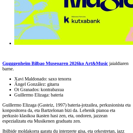
Gugggenheim Bilbao Museoaren 2026ko Art&Music
jaialdiaren
barne.
Xavi Maldonado: saxo tenorra
Ángel González: gitarra
Ot Granados: kontrabaxua
Guillermo Elizaga: bateria
Guillermo Elizaga (Gasteiz, 1997) bateria-jotzailea, perkusionista eta
konpositorea da, eta Bartzelonan bizi da. Lehenik pianoa eta
perkusio klasikoa ikasten hasi zen, eta, ondoren, jazzean
espezializatu eta Musikenen graduatu zen.
Ibilbide moldakorra garatu du interprete gisa, eta orkestretan, jazz