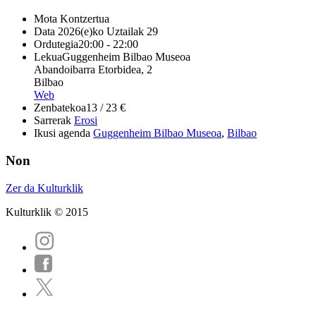
Mota
Kontzertua
Data
2026(e)ko Uztailak 29
Ordutegia
20:00 - 22:00
Lekua
Guggenheim Bilbao Museoa
Abandoibarra Etorbidea, 2
Bilbao
Web
Zenbatekoa
13 / 23 €
Sarrerak
Erosi
Ikusi agenda
Guggenheim Bilbao Museoa
,
Bilbao
Non
Zer da Kulturklik
Kulturklik © 2015