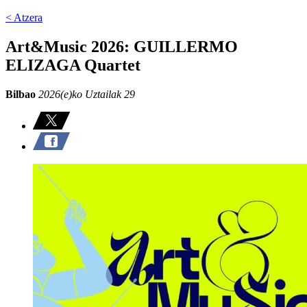
< Atzera
Art&Music 2026: GUILLERMO
ELIZAGA Quartet
Bilbao
2026(e)ko Uztailak 29