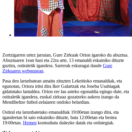
Zortzigarren urtez jarraian, Gure Zirkuak Orion igaroko du abuztua.
Abuztuaren 1ean hasi eta 22ra arte, 13 emanaldi eskainiko dituzte
guztira, ostiraletik igandera. Sarrerak eskuragai daude
Gure
Zirkuaren webgunean
.
Pasa den larunbatean amaitu zituzten Lekeitioko emanaldiak, eta
egunotan, Oriora iritsi dira Iker Galartzak eta Joseba Usabiagak
gidatutako lantaldea. Orion ere lau asteko egonaldia egingo dute, eta
ostiraletik igandera, euskal zirkuaz gozatzeko aukera izango da
Mendibeltze futbol-zelaiaren ondoko belardian.
Ostiral eta larunbatetako emanaldiak 19:00etan izango dira, eta
igandeetan bi saio eskainiko dituzte, bata 12:00etan eta bestea
19:00etan.
Hemen
kontsultatu daitezke datak eta ordutegiak.