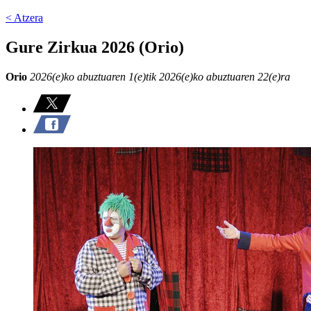
< Atzera
Gure Zirkua 2026 (Orio)
Orio
2026(e)ko abuztuaren 1(e)tik 2026(e)ko abuztuaren 22(e)ra