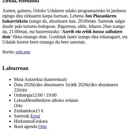
Zirkua, eszenatoki
Aurten, gainera, Orioko Udalaren udako programazioko bi jarduera
egingo dira zirkuaren karpa barruan. Lehena
Jon Plazaolaren
bakarrizketa
izango da, abuztuaen 6an, 20:00etan. Sarrerak salgai
daude jada turismo-bulegoan. Bigarrena, aldiz, hilaren 20an izango
da, 21:00etan, eta haurrentzako ‘
Azerik eta erbik basoa salbatzen
dute
’ filma emango dute. Gonbitak laster izango dira eskuragarri, eta
Udalak horren berri emango du bere sareetan.
Iturria:
orio.eus
Laburrean
Mota
Antzerkia (haurrentzat)
Data
2026(e)ko abuztuaren 1(e)tik 2026(e)ko abuztuaren
22(e)ra
Ordutegia
12:00 / 19:00
Lekua
Mendibeltzen alboko zelaian
Orio
Zenbatekoa
15 €
Sarrerak
Erosi
Hizkuntza
Euskara
Ikusi agenda
Orio