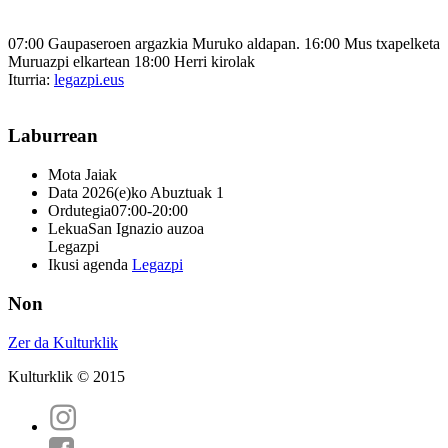
07:00 Gaupaseroen argazkia Muruko aldapan. 16:00 Mus txapelketa
Muruazpi elkartean 18:00 Herri kirolak
Iturria:
legazpi.eus
Laburrean
Mota
Jaiak
Data
2026(e)ko Abuztuak 1
Ordutegia
07:00-20:00
Lekua
San Ignazio auzoa
Legazpi
Ikusi agenda
Legazpi
Non
Zer da Kulturklik
Kulturklik © 2015