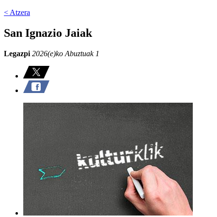
< Atzera
San Ignazio Jaiak
Legazpi
2026(e)ko Abuztuak 1