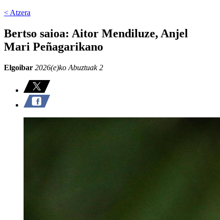
< Atzera
Bertso saioa: Aitor Mendiluze, Anjel
Mari Peñagarikano
Elgoibar
2026(e)ko Abuztuak 2