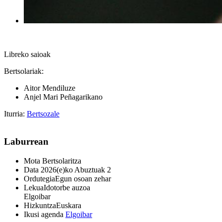
Libreko saioak
Bertsolariak:
Aitor Mendiluze
Anjel Mari Peñagarikano
Iturria:
Bertsozale
Laburrean
Mota
Bertsolaritza
Data
2026(e)ko Abuztuak 2
Ordutegia
Egun osoan zehar
Lekua
Idotorbe auzoa
Elgoibar
Hizkuntza
Euskara
Ikusi agenda
Elgoibar