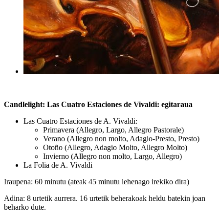
Candlelight:
Las Cuatro Estaciones de Vivaldi: egitaraua
Las Cuatro Estaciones de A. Vivaldi:
Primavera (Allegro, Largo, Allegro Pastorale)
Verano (Allegro non molto, Adagio-Presto, Presto)
Otoño (Allegro, Adagio Molto, Allegro Molto)
Invierno (Allegro non molto, Largo, Allegro)
La Folia de A. Vivaldi
Iraupena: 60 minutu (ateak 45 minutu lehenago irekiko dira)
Adina: 8 urtetik aurrera. 16 urtetik beherakoak heldu batekin joan
beharko dute.