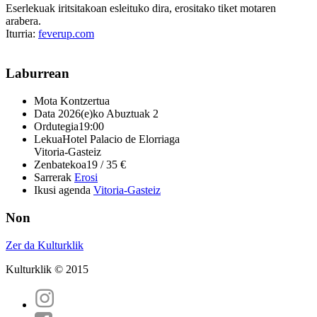
Eserlekuak iritsitakoan esleituko dira, erositako tiket motaren
arabera.
Iturria:
feverup.com
Laburrean
Mota
Kontzertua
Data
2026(e)ko Abuztuak 2
Ordutegia
19:00
Lekua
Hotel Palacio de Elorriaga
Vitoria-Gasteiz
Zenbatekoa
19 / 35 €
Sarrerak
Erosi
Ikusi agenda
Vitoria-Gasteiz
Non
Zer da Kulturklik
Kulturklik © 2015