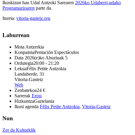
Ikuskizun hau Udal Antzoki Sarearen
2026ko Udaberri-udako
Programazioaren
parte da.
Iturria:
vitoria-gasteiz.org
Laburrean
Mota
Antzerkia
Konpainia
Pentación Espectáculos
Data
2026(e)ko Abuztuak 5
Ordutegia
20:00 - 21:20
Lekua
Félix Petite Antzokia
Landaberde, 31
Vitoria-Gasteiz
Web
Zenbatekoa
24 €
Sarrerak
Erosi
Hizkuntza
Gaztelania
Ikusi agenda
Félix Petite Antzokia
,
Vitoria-Gasteiz
Non
Zer da Kulturklik