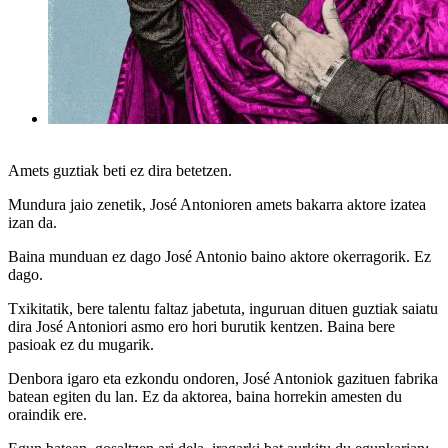
Amets guztiak beti ez dira betetzen.
Mundura jaio zenetik, José Antonioren amets bakarra aktore izatea
izan da.
Baina munduan ez dago José Antonio baino aktore okerragorik. Ez
dago.
Txikitatik, bere talentu faltaz jabetuta, inguruan dituen guztiak saiatu
dira José Antoniori asmo ero hori burutik kentzen. Baina bere
pasioak ez du mugarik.
Denbora igaro eta ezkondu ondoren, José Antoniok gazituen fabrika
batean egiten du lan. Ez da aktorea, baina horrekin amesten du
oraindik ere.