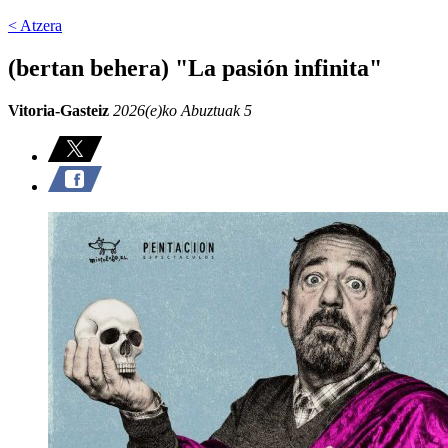
< Atzera
(bertan behera) "La pasión infinita"
Vitoria-Gasteiz
2026(e)ko Abuztuak 5