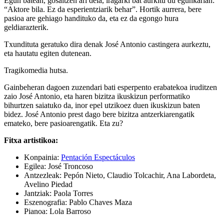
Egun batean, gosaltzen ari dela, iragarki bat aurkitu du egunkarian:
“Aktore bila. Ez da esperientziarik behar”. Hortik aurrera, bere
pasioa are gehiago handituko da, eta ez da egongo hura
geldiarazterik.
Txundituta geratuko dira denak José Antonio castingera aurkeztu,
eta hautatu egiten dutenean.
Tragikomedia hutsa.
Gainbeheran dagoen zuzendari bati esperpento erabatekoa iruditzen
zaio José Antonio, eta haren bizitza ikuskizun performatiko
bihurtzen saiatuko da, inor epel utzikoez duen ikuskizun baten
bidez. José Antonio prest dago bere bizitza antzerkiarengatik
emateko, bere pasioarengatik. Eta zu?
Fitxa artistikoa:
Konpainia:
Pentación Espectáculos
Egilea:
José Troncoso
Antzezleak: Pepón Nieto, Claudio Tolcachir, Ana Labordeta,
Avelino Piedad
Jantziak: Paola Torres
Eszenografia: Pablo Chaves Maza
Pianoa: Lola Barroso