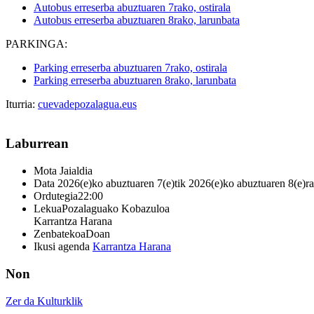
Autobus erreserba abuztuaren 7rako, ostirala
Autobus erreserba abuztuaren 8rako, larunbata
PARKINGA
:
Parking erreserba abuztuaren 7rako, ostirala
Parking erreserba abuztuaren 8rako, larunbata
Iturria:
cuevadepozalagua.eus
Laburrean
Mota
Jaialdia
Data
2026(e)ko abuztuaren 7(e)tik 2026(e)ko abuztuaren 8(e)ra
Ordutegia
22:00
Lekua
Pozalaguako Kobazuloa
Karrantza Harana
Zenbatekoa
Doan
Ikusi agenda
Karrantza Harana
Non
Zer da Kulturklik