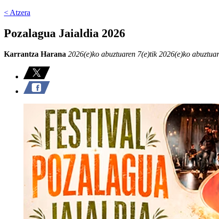
< Atzera
Pozalagua Jaialdia 2026
Karrantza Harana
2026(e)ko abuztuaren 7(e)tik 2026(e)ko abuztuar