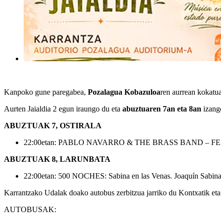
Kanpoko gune paregabea,
Pozalagua Kobazuloa
ren aurrean kokatua
Aurten Jaialdia 2 egun iraungo du eta
abuztuaren 7an eta 8an
izang
ABUZTUAK 7, OSTIRALA
22:00etan: PABLO NAVARRO & THE BRASS BAND – FEEL T
ABUZTUAK 8, LARUNBATA
22:00etan: 500 NOCHES: Sabina en las Venas. Joaquín Sabinare
Karrantzako Udalak
doako autobus zerbitzua jarriko du
Kontxatik eta
AUTOBUSAK
: