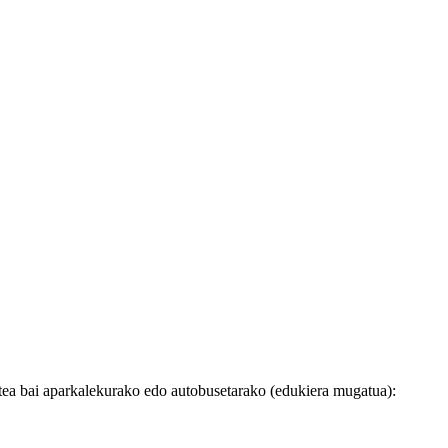
tea
bai aparkalekurako edo autobusetarako
(edukiera mugatua):