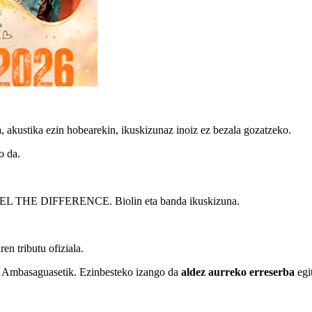
, akustika ezin hobearekin, ikuskizunaz inoiz ez bezala gozatzeko.
o da.
HE DIFFERENCE. Biolin eta banda ikuskizuna.
n tributu ofiziala.
 Ambasaguasetik. Ezinbesteko izango da
aldez aurreko erreserba
egi