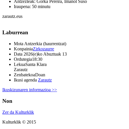
Antzezleak: Gorka Pereira, Imanol Suso
Iraupena: 50 minutu
zarautz.eus
Laburrean
Mota
Antzerkia (haurrentzat)
Konpainia
Zirkozaurre
Data
2026(e)ko Abuztuak 13
Ordutegia
18:30
Lekua
Santa Klara
Zarautz
Zenbatekoa
Doan
Ikusi agenda
Zarautz
Ikuskizunaren informazioa >>
Non
Zer da Kulturklik
Kulturklik © 2015