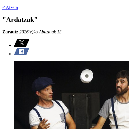
< Atzera
"Ardatzak"
Zarautz
2026(e)ko Abuztuak 13