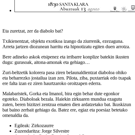
Eta zuretzat, zer da diabolo bat?
Txikienentzat, objektu exotikoa izango da ziurrenik, ezezaguna.
Arreta jartzen diozunean harritu eta hipnotizatu egiten duen arrotza.
Bere adineko askok etsipenez eta irribarre konplize batekin ikusten
dugu: gurasoak, aitona-amonak eta gehiago…
Zuri-beltzetik kolorera pasa ziren belaunaldientzat diaboloa ohiko
eta beharrezko jostailua izan zen. Pilota, ziba, puxtarriak edo txapak
ere falta izan ez ziren haurtzaroko oroitzapen ederra.
Malabaristek, Gorka eta Imanol, bira egin behar dute egonkor
egoteko. Diaboloak bezala. Haiekin zirkuaren mundua ezagutu
zuten, beren bizitzei zentzua ematen dien ardatzetako bat. Ikuskizun
bat baino zerbait gehiago da. Batez ere, egiaz eta poesiaz betetako
omenaldia da.
Egileak: Zirkozaurre
Zuzendaritza: Jorge Silvestre