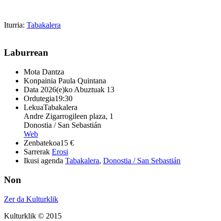
Iturria:
Tabakalera
Laburrean
Mota
Dantza
Konpainia
Paula Quintana
Data
2026(e)ko Abuztuak 13
Ordutegia
19:30
Lekua
Tabakalera
Andre Zigarrogileen plaza, 1
Donostia / San Sebastián
Web
Zenbatekoa
15 €
Sarrerak
Erosi
Ikusi agenda
Tabakalera
,
Donostia / San Sebastián
Non
Zer da Kulturklik
Kulturklik © 2015