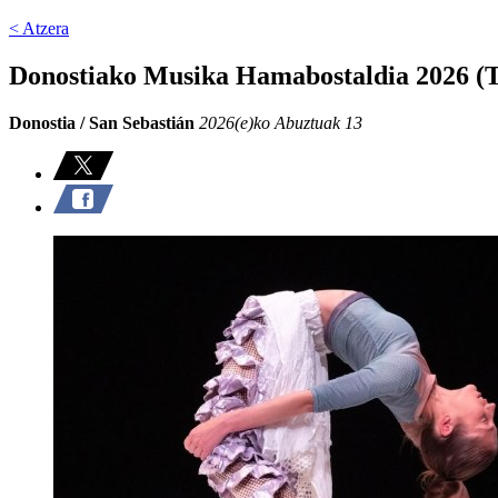
< Atzera
Donostiako Musika Hamabostaldia 2026 (T
Donostia / San Sebastián
2026(e)ko Abuztuak 13