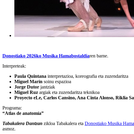
Donostiako 2026ko Musika Hamabostaldia
ren barne.
Interpreteak:
Paula Quintana
interpretazioa, koreografia eta zuzendaritza
Miguel Marín
soinu espazioa
Jorge Dutor
jantziak
Miguel Ruz
argiak eta zuzendaritza teknikoa
Proyecto eLe, Carlos Cansino, Ana Cinta Alonso, Riklia S
Programa:
“Atlas de anatomía”
Tabakalera Dantzan
zikloa Tabakalera eta
Donostiako Musika Hamab
asmoz.