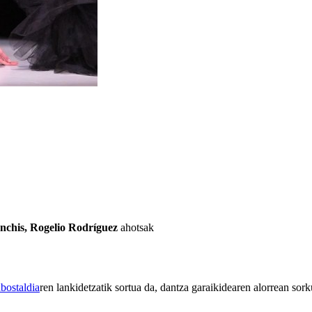
anchis, Rogelio Rodríguez
ahotsak
ostaldia
ren lankidetzatik sortua da, dantza garaikidearen alorrean sor