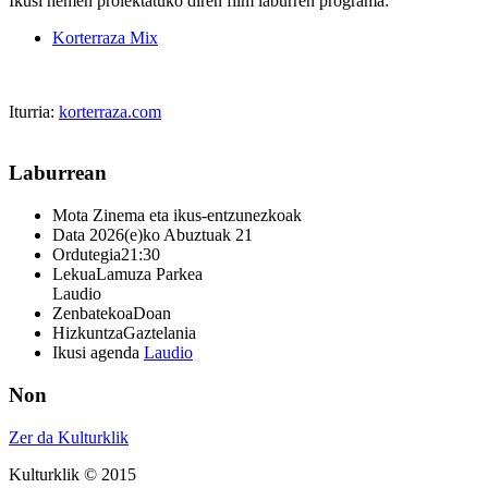
Ikusi hemen proiektatuko diren film laburren programa:
Korterraza Mix
Iturria:
korterraza.com
Laburrean
Mota
Zinema eta ikus-entzunezkoak
Data
2026(e)ko Abuztuak 21
Ordutegia
21:30
Lekua
Lamuza Parkea
Laudio
Zenbatekoa
Doan
Hizkuntza
Gaztelania
Ikusi agenda
Laudio
Non
Zer da Kulturklik
Kulturklik © 2015