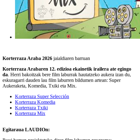
Korterraza Araba 202
6
jaialdiaren barruan
Korterraza Araba
ren 12. edizioa ekainetik irailera ate egingo
da
. Herri bakoitzak bere film laburrak hautatzeko aukera izan du,
eskuragarri dauden lau film laburren bildumen artean: Super
Aukeraketa, Komedia, Txiki eta Mix.
Korterraza Super Selección
Korterraza Komedia
Korterraza Txiki
Korterraza Mix
Egitaraua LAUDIOn: