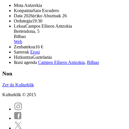
Mota
Antzerkia
Konpainia
Sara Escudero
Data
2026(e)ko Abuztuak 26
Ordutegia
19:30
Lekua
Campos Elíseos Antzokia
Bertendona, 5
Bilbao
Web
Zenbatekoa
16 €
Sarrerak
Erosi
Hizkuntza
Gaztelania
Ikusi agenda
Campos Elíseos Antzokia
,
Bilbao
Non
Zer da Kulturklik
Kulturklik © 2015