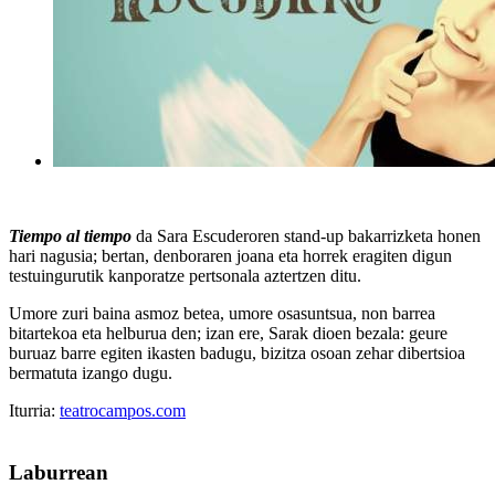
Tiempo al tiempo
da Sara Escuderoren stand-up bakarrizketa honen
hari nagusia; bertan, denboraren joana eta horrek eragiten digun
testuingurutik kanporatze pertsonala aztertzen ditu.
Umore zuri baina asmoz betea, umore osasuntsua, non barrea
bitartekoa eta helburua den; izan ere, Sarak dioen bezala: geure
buruaz barre egiten ikasten badugu, bizitza osoan zehar dibertsioa
bermatuta izango dugu.
Iturria:
teatrocampos.com
Laburrean