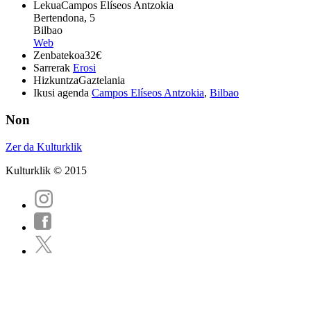
Lekua
Campos Elíseos Antzokia
Bertendona, 5
Bilbao
Web
Zenbatekoa
32€
Sarrerak
Erosi
Hizkuntza
Gaztelania
Ikusi agenda
Campos Elíseos Antzokia
,
Bilbao
Non
Zer da Kulturklik
Kulturklik © 2015