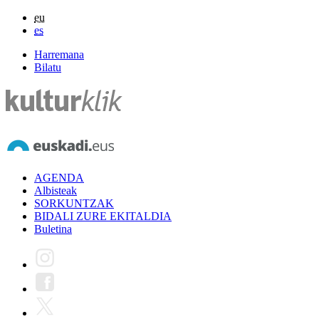
eu
es
Harremana
Bilatu
AGENDA
Albisteak
SORKUNTZAK
BIDALI ZURE EKITALDIA
Buletina