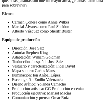
que, si las palabras son nuestra mayor arma, ¿cuántas harán falta
para sobrevivir?
Elenco
Carmen Conesa como Annie Wilkes
Marcial Álvarez como Paul Sheldon
Alberto Vázquez como Sheriff Buster
Equipo de producción
Dirección: Jose Saiz
Autoría: Stephen King
Adaptación: William Goldman
Traducción al español: Jose Saiz
Vestuario y caracterización: Fidel David
Mapa sonoro: Carlos Mansa
Iluminación: Ion Aníbal López
Escenografía: Emilio Valenzuela
Diseño gráfico: Yolanda Camacho
Producción artística: GG Producción escénica
Producción ejecutiva: Marisol Macías
Comunicación y prensa: Omar Ruiz