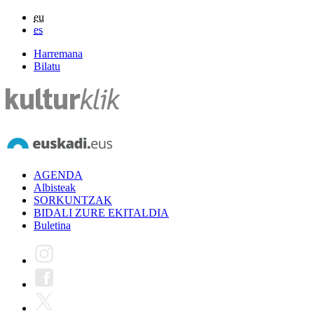
eu
es
Harremana
Bilatu
AGENDA
Albisteak
SORKUNTZAK
BIDALI ZURE EKITALDIA
Buletina