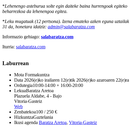
*
Lehenengo asteburua solte egin daiteke baina hurrengoak egiteko
beharrezkoa da lehenengoa egitea.
*
Leku mugatuak (12 pertsona). Izena emateko azken eguna uztailak
31 da, honetara idatziz:
admin@salabaratza.com
Informazio gehiago:
salabaratza.com
Iturria:
salabaratza.com
Laburrean
Mota
Formakuntza
Data
2026(e)ko irailaren 12(e)tik 2026(e)ko azaroaren 22(e)ra
Ordutegia
10:00-14:00 + 16:00-20:00
Lekua
Baratza Aretoa
Plazuela Aldabe, 4 - Bajo
Vitoria-Gasteiz
Web
Zenbatekoa
100 / 250 €
Hizkuntza
Gaztelania
Ikusi agenda
Baratza Aretoa
,
Vitoria-Gasteiz