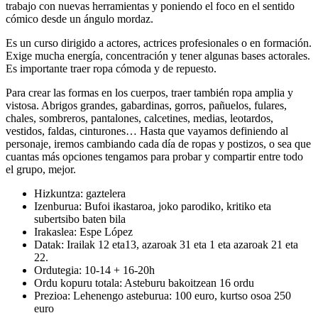
trabajo con nuevas herramientas y poniendo el foco en el sentido
cómico desde un ángulo mordaz.
Es un curso dirigido a actores, actrices profesionales o en formación.
Exige mucha energía, concentración y tener algunas bases actorales.
Es importante traer ropa cómoda y de repuesto.
Para crear las formas en los cuerpos, traer también ropa amplia y
vistosa. Abrigos grandes, gabardinas, gorros, pañuelos, fulares,
chales, sombreros, pantalones, calcetines, medias, leotardos,
vestidos, faldas, cinturones… Hasta que vayamos definiendo al
personaje, iremos cambiando cada día de ropas y postizos, o sea que
cuantas más opciones tengamos para probar y compartir entre todo
el grupo, mejor.
Hizkuntza:
gaztelera
Izenburua:
Bufoi ikastaroa, joko parodiko, kritiko eta
subertsibo baten bila
Irakaslea:
Espe López
Datak:
Irailak 12 eta13, azaroak 31 eta 1 eta azaroak 21 eta
22.
Ordutegia:
10-14 + 16-20h
Ordu kopuru totala:
Asteburu bakoitzean 16 ordu
Prezioa:
Lehenengo asteburua: 100 euro, kurtso osoa 250
euro