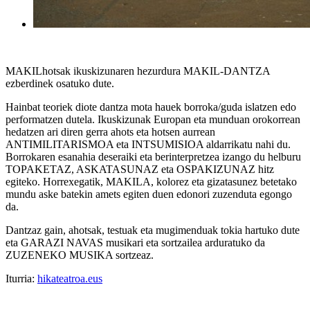
MAKILhotsak ikuskizunaren hezurdura MAKIL-DANTZA
ezberdinek osatuko dute.
Hainbat teoriek diote dantza mota hauek borroka/guda islatzen edo
performatzen dutela. Ikuskizunak Europan eta munduan orokorrean
hedatzen ari diren gerra ahots eta hotsen aurrean
ANTIMILITARISMOA eta INTSUMISIOA aldarrikatu nahi du.
Borrokaren esanahia deseraiki eta berinterpretzea izango du helburu
TOPAKETAZ, ASKATASUNAZ eta OSPAKIZUNAZ hitz
egiteko. Horrexegatik, MAKILA, kolorez eta gizatasunez betetako
mundu aske batekin amets egiten duen edonori zuzenduta egongo
da.
Dantzaz gain, ahotsak, testuak eta mugimenduak tokia hartuko dute
eta GARAZI NAVAS musikari eta sortzailea arduratuko da
ZUZENEKO MUSIKA sortzeaz.
Iturria:
hikateatroa.eus