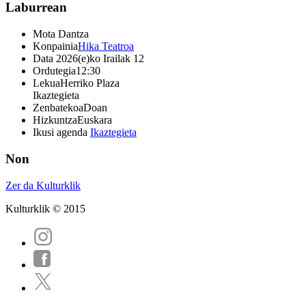
Laburrean
Mota
Dantza
Konpainia
Hika Teatroa
Data
2026(e)ko Irailak 12
Ordutegia
12:30
Lekua
Herriko Plaza
Ikaztegieta
Zenbatekoa
Doan
Hizkuntza
Euskara
Ikusi agenda
Ikaztegieta
Non
Zer da Kulturklik
Kulturklik © 2015