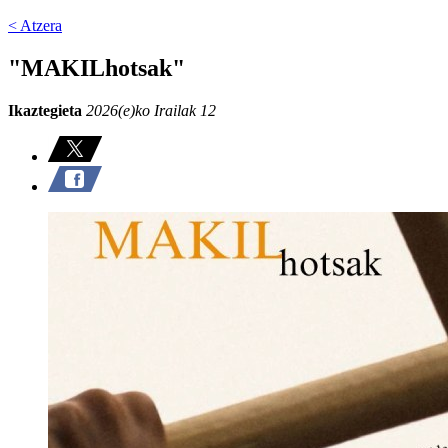
< Atzera
"MAKILhotsak"
Ikaztegieta
2026(e)ko Irailak 12