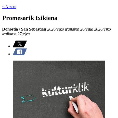
< Atzera
Promesarik txikiena
Donostia / San Sebastián
2026(e)ko irailaren 26(e)tik 2026(e)ko
irailaren 27(e)ra