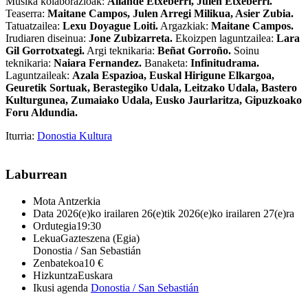
Musika kolaborazioak:
Allande Etxeberri, Julen Etxeberri.
Teaserra:
Maitane Campos, Julen Arregi Milikua, Asier Zubia.
Tatuatzailea:
Lexu Doyague Loiti.
Argazkiak:
Maitane Campos.
Irudiaren diseinua:
Jone Zubizarreta.
Ekoizpen laguntzailea:
Lara
Gil Gorrotxategi.
Argi teknikaria:
Beñat Gorroño.
Soinu
teknikaria:
Naiara Fernandez.
Banaketa:
Infinitudrama.
Laguntzaileak:
Azala Espazioa, Euskal Hirigune Elkargoa,
Geuretik Sortuak, Berastegiko Udala, Leitzako Udala, Bastero
Kulturgunea, Zumaiako Udala, Eusko Jaurlaritza, Gipuzkoako
Foru Aldundia.
Iturria:
Donostia Kultura
Laburrean
Mota
Antzerkia
Data
2026(e)ko irailaren 26(e)tik 2026(e)ko irailaren 27(e)ra
Ordutegia
19:30
Lekua
Gazteszena (Egia)
Donostia / San Sebastián
Zenbatekoa
10 €
Hizkuntza
Euskara
Ikusi agenda
Donostia / San Sebastián