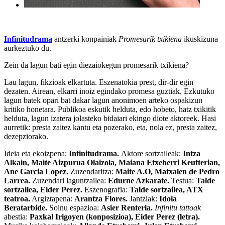
Infinitudrama
antzerki konpainiak
Promesarik txikiena
ikuskizuna
aurkeztuko du.
Zein da lagun bati egin diezaiokegun promesarik txikiena?
Lau lagun, fikzioak elkartuta. Eszenatokia prest, dir-dir egin
dezaten. Airean, elkarri inoiz egindako promesa guztiak. Ezkutuko
lagun batek opari bat dakar lagun anonimoen arteko ospakizun
kritiko honetara. Publikoa eskutik helduta, edo hobeto, hatz txikitik
helduta, lagun izatera jolasteko bidaiari ekingo diote aktoreek. Hasi
aurretik: presta zaitez kantu eta pozerako, eta, nola ez, presta zaitez,
dezepziorako.
Ideia eta ekoizpena:
Infinitudrama.
Aktore sortzaileak:
Intza
Alkain, Maite Aizpurua Olaizola, Maiana Etxeberri Keufterian,
Ane Garcia Lopez.
Zuzendaritza:
Maite A.O, Matxalen de Pedro
Larrea.
Zuzendari laguntzailea:
Edurne Azkarate.
Testua:
Talde
sortzailea, Eider Perez.
Eszenografia:
Talde sortzailea, ATX
teatroa.
Argiztapena:
Arantza Flores.
Jantziak:
Idoia
Beratarbide.
Soinu espazioa:
Asier Renteria.
Infinitu tattoak
abestia:
Paxkal Irigoyen (konposizioa), Eider Perez (letra).