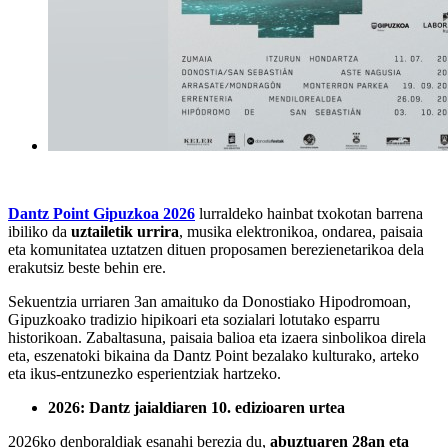
Dantz Point Gipuzkoa 2026
lurraldeko hainbat txokotan barrena
ibiliko da
uztailetik urrira
, musika elektronikoa, ondarea, paisaia
eta komunitatea uztatzen dituen proposamen berezienetarikoa dela
erakutsiz beste behin ere.
Sekuentzia
urriaren 3an
amaituko da
Donostiako Hipodromoan
,
Gipuzkoako tradizio hipikoari eta sozialari lotutako esparru
historikoan. Zabaltasuna, paisaia balioa eta izaera sinbolikoa direla
eta, eszenatoki bikaina da Dantz Point bezalako kulturako, arteko
eta ikus-entzunezko esperientziak hartzeko.
2026: Dantz jaialdiaren 10. edizioaren urtea
2026ko denboraldiak esanahi berezia du,
abuztuaren 28an eta