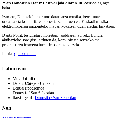
29an Donostian Dantz Festival jaialdiaren 10. edizioa
egingo
baita.
Izan ere, Dantzek hamar urte daramatza musika, berrikuntza,
ondarea eta komunitatea konektatzen dituen eta Euskadi musika
elektronikoaren nazioarteko mapan kokatzen duen eredua finkatzen.
Dantz Point, testuinguru horretan, jaialdiaren aurreko kultura
aktibazioko sare gisa jarduten da, komunitatea sortzeko eta
proiektuaren irismena lurralde osora zabaltzeko.
Iturria:
gipuzkoa.eus
Laburrean
Mota
Jaialdia
Data
2026(e)ko Urriak 3
Lekua
Hipodromoa
Donostia / San Sebastián
Ikusi agenda
Donostia / San Sebastián
Non