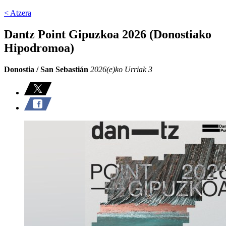
< Atzera
Dantz Point Gipuzkoa 2026 (Donostiako
Hipodromoa)
Donostia / San Sebastián
2026(e)ko Urriak 3