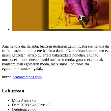
Ana handia da, galanta, bizitzan gertatzen zaion guztia ere handia da
eta kontatzeko modua ere halakoa dauka. Normalean konturatzen ez
garen gauzetan jarriko du arreta bakarrizketa honetan, egungo
musika eta marketinean, "sold out" aren moda, guraso eta umeak
kontzertuetan egotearen moda, matxismoa, lodifobia eta
egunerokotasuneko gaiak.
Iturria:
teatrocampos.com
Laburrean
Mota
Antzerkia
Data
2026(e)ko Urriak 8
Ordutegia
20:00