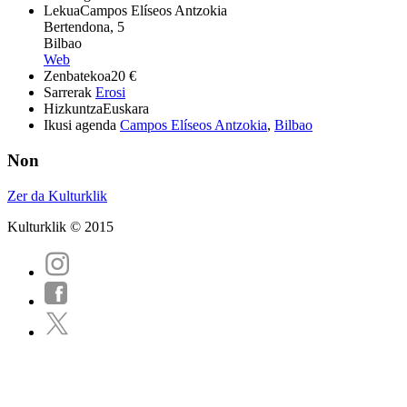
Lekua
Campos Elíseos Antzokia
Bertendona, 5
Bilbao
Web
Zenbatekoa
20 €
Sarrerak
Erosi
Hizkuntza
Euskara
Ikusi agenda
Campos Elíseos Antzokia
,
Bilbao
Non
Zer da Kulturklik
Kulturklik © 2015