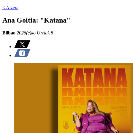
< Atzera
Ana Goitia: "Katana"
Bilbao
2026(e)ko Urriak 8