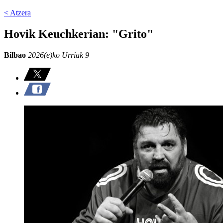
< Atzera
Hovik Keuchkerian: "Grito"
Bilbao
2026(e)ko Urriak 9