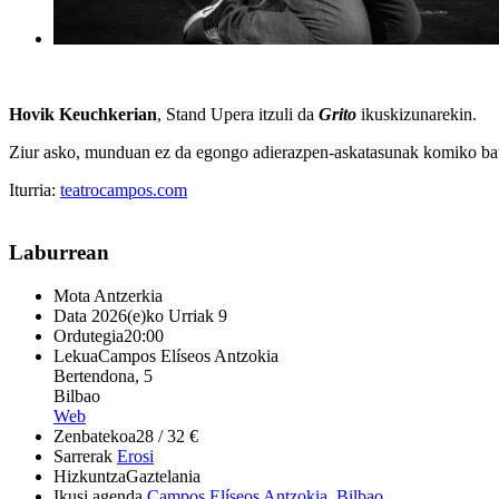
Hovik Keuchkerian
, Stand Upera itzuli da
Grito
ikuskizunarekin.
Ziur asko, munduan ez da egongo adierazpen-askatasunak komiko batek
Iturria:
teatrocampos.com
Laburrean
Mota
Antzerkia
Data
2026(e)ko Urriak 9
Ordutegia
20:00
Lekua
Campos Elíseos Antzokia
Bertendona, 5
Bilbao
Web
Zenbatekoa
28 / 32 €
Sarrerak
Erosi
Hizkuntza
Gaztelania
Ikusi agenda
Campos Elíseos Antzokia
,
Bilbao