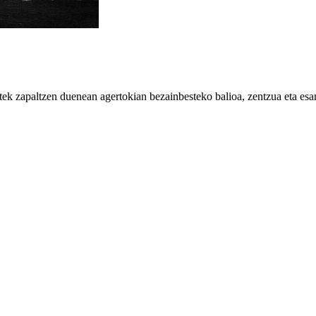
 zapaltzen duenean agertokian bezainbesteko balioa, zentzua eta esan