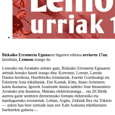
Bizkaiko Erromeria Eguna
ren bigarren edizioa
urriaren 17an
,
larunbata,
Lemoan
izango da.
Lemoako eta Arratiako artistez gain, Bizkaiko Erromeria Egunaren
artistak honako hauek izango dira: Korrontzi, Lorratz, Larrain
Dantza herrikoia, Harribitxiko txistulariak, Eneritz Gorritxategi eta
Edurtzeta Ania trikitilariak, Ene Kantak, Kittu, Itsaso Arrietaren
kantu ikastaroa, Igorrek Arantzarte dantza taldeko Jone Intsaustiren
Arratiako jota ikastaroa, Matraka elektrotxaranga… eta 20:30etik
aurrera gazte sentitzen direnentzako formatu elektroniko eta
handiagoetako erromeriak: Lehian, Argitu, Zirkinik Bez eta Trikizio
— azken hau bere sortzaile izan zen Xabi Arakama trikitilariaren
bueltarekin gainera—.