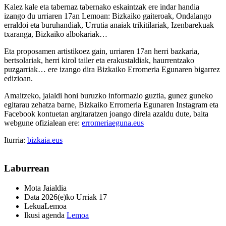
Kalez kale eta tabernaz tabernako eskaintzak ere indar handia
izango du urriaren 17an Lemoan: Bizkaiko gaiteroak, Ondalango
erraldoi eta buruhandiak, Urrutia anaiak trikitilariak, Izenbarekuak
txaranga, Bizkaiko albokariak…
Eta proposamen artistikoez gain, urriaren 17an herri bazkaria,
bertsolariak, herri kirol tailer eta erakustaldiak, haurrentzako
puzgarriak… ere izango dira Bizkaiko Erromeria Egunaren bigarrez
edizioan.
Amaitzeko, jaialdi honi buruzko informazio guztia, gunez guneko
egitarau zehatza barne, Bizkaiko Erromeria Egunaren Instagram eta
Facebook kontuetan argitaratzen joango direla azaldu dute, baita
webgune ofizialean ere:
erromeriaeguna.eus
Iturria:
bizkaia.eus
Laburrean
Mota
Jaialdia
Data
2026(e)ko Urriak 17
Lekua
Lemoa
Ikusi agenda
Lemoa