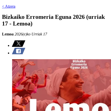
< Atzera
Bizkaiko Erromeria Eguna 2026 (urriak
17 - Lemoa)
Lemoa
2026(e)ko Urriak 17