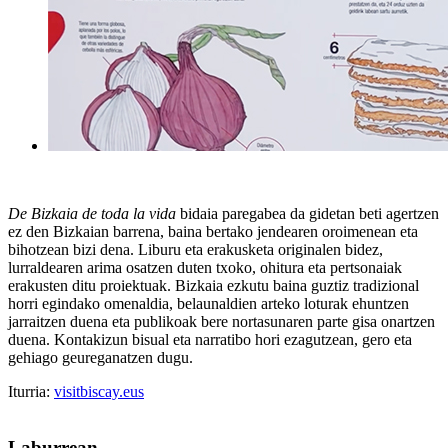
De Bizkaia de toda la vida
bidaia paregabea da gidetan beti agertzen
ez den Bizkaian barrena, baina bertako jendearen oroimenean eta
bihotzean bizi dena. Liburu eta erakusketa originalen bidez,
lurraldearen arima osatzen duten txoko, ohitura eta pertsonaiak
erakusten ditu proiektuak. Bizkaia ezkutu baina guztiz tradizional
horri egindako omenaldia, belaunaldien arteko loturak ehuntzen
jarraitzen duena eta publikoak bere nortasunaren parte gisa onartzen
duena. Kontakizun bisual eta narratibo hori ezagutzean, gero eta
gehiago geureganatzen dugu.
Iturria:
visitbiscay.eus
Laburrean