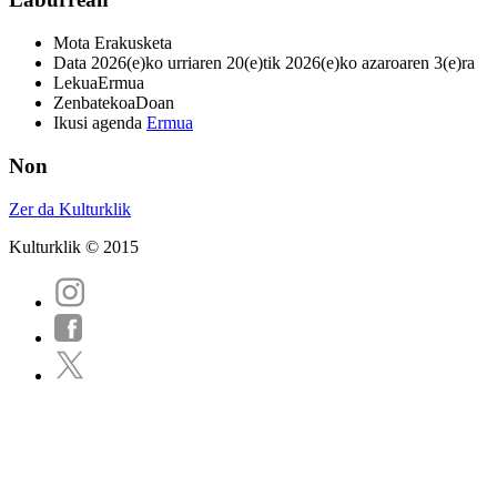
Mota
Erakusketa
Data
2026(e)ko urriaren 20(e)tik 2026(e)ko azaroaren 3(e)ra
Lekua
Ermua
Zenbatekoa
Doan
Ikusi agenda
Ermua
Non
Zer da Kulturklik
Kulturklik © 2015