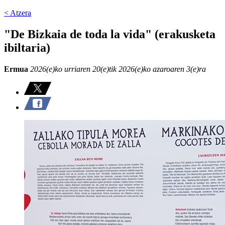
< Atzera
"De Bizkaia de toda la vida" (erakusketa
ibiltaria)
Ermua
2026(e)ko urriaren 20(e)tik 2026(e)ko azaroaren 3(e)ra