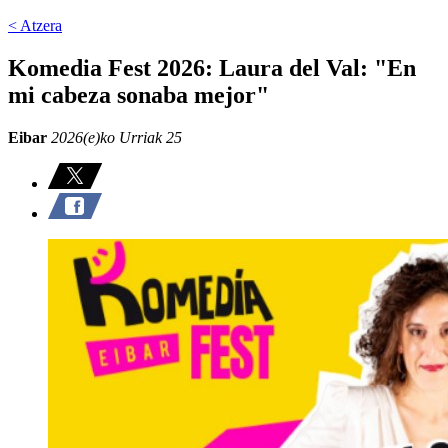
< Atzera
Komedia Fest 2026: Laura del Val: "En
mi cabeza sonaba mejor"
Eibar
2026(e)ko Urriak 25