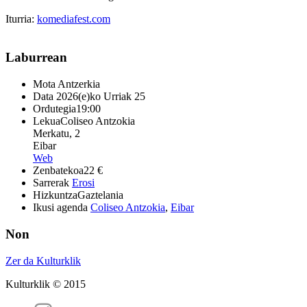
Iturria:
komediafest.com
Laburrean
Mota
Antzerkia
Data
2026(e)ko Urriak 25
Ordutegia
19:00
Lekua
Coliseo Antzokia
Merkatu, 2
Eibar
Web
Zenbatekoa
22 €
Sarrerak
Erosi
Hizkuntza
Gaztelania
Ikusi agenda
Coliseo Antzokia
,
Eibar
Non
Zer da Kulturklik
Kulturklik © 2015