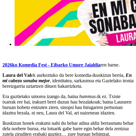
2026ko Komedia Fest - Eibarko Umore Jaialdia
ren barne.
Laura del Val
ek aurkeztuko du bere komedia-ikuskizun berria,
En
mi cabeza sonaba mejor
, identitatea, sarkasmoa eta Gaztelako ironia
bereizgarria uztartzen dituen bakarrizketa.
Era guztietako umorea izango da, baina
hummus
-ik ez. Txiste
txarrak ere bai, irakurri berri duzun hau bezalakoak; baina Lauraren
buruan hobeto entzuten ziren, sinopsi hau hirugarren pertsonan
idaztea bezala, ni neu, Laura del Val, ari naizenean idazten.
Ikuskizun honek erakutsi nahi du behar adina aldiz berrasmatu behar
dela norbere burua, eta lotsarik gabe barre egin behar dela zentzua
zutela ziruditen erabaki guztiez… zure buruan behintzat.