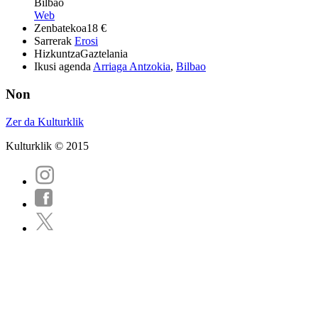
Bilbao
Web
Zenbatekoa
18 €
Sarrerak
Erosi
Hizkuntza
Gaztelania
Ikusi agenda
Arriaga Antzokia
,
Bilbao
Non
Zer da Kulturklik
Kulturklik © 2015