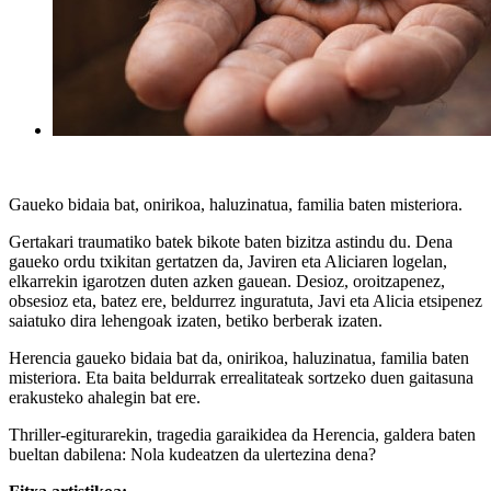
Gaueko bidaia bat, onirikoa, haluzinatua, familia baten misteriora.
Gertakari traumatiko batek bikote baten bizitza astindu du. Dena
gaueko ordu txikitan gertatzen da, Javiren eta Aliciaren logelan,
elkarrekin igarotzen duten azken gauean. Desioz, oroitzapenez,
obsesioz eta, batez ere, beldurrez inguratuta, Javi eta Alicia etsipenez
saiatuko dira lehengoak izaten, betiko berberak izaten.
Herencia gaueko bidaia bat da, onirikoa, haluzinatua, familia baten
misteriora. Eta baita beldurrak errealitateak sortzeko duen gaitasuna
erakusteko ahalegin bat ere.
Thriller-egiturarekin, tragedia garaikidea da Herencia, galdera baten
bueltan dabilena: Nola kudeatzen da ulertezina dena?