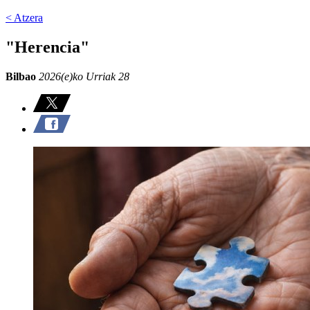
< Atzera
"Herencia"
Bilbao
2026(e)ko Urriak 28