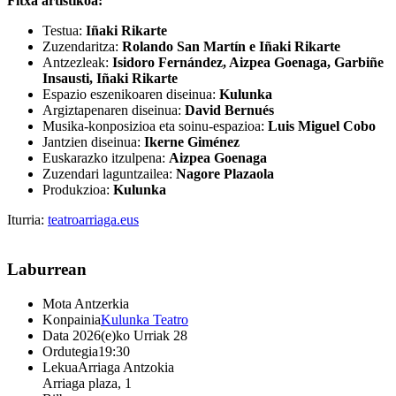
Fitxa artistikoa:
Testua:
Iñaki Rikarte
Zuzendaritza:
Rolando San Martín e Iñaki Rikarte
Antzezleak:
Isidoro Fernández, Aizpea Goenaga, Garbiñe
Insausti, Iñaki Rikarte
Espazio eszenikoaren diseinua:
Kulunka
Argiztapenaren diseinua:
David Bernués
Musika-konposizioa eta soinu-espazioa:
Luis Miguel Cobo
Jantzien diseinua:
Ikerne Giménez
Euskarazko itzulpena:
Aizpea Goenaga
Zuzendari laguntzailea:
Nagore Plazaola
Produkzioa:
Kulunka
Iturria:
teatroarriaga.eus
Laburrean
Mota
Antzerkia
Konpainia
Kulunka Teatro
Data
2026(e)ko Urriak 28
Ordutegia
19:30
Lekua
Arriaga Antzokia
Arriaga plaza, 1