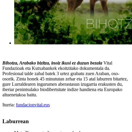
Bihotza, Arabako bizitza, inoiz ikusi ez duzun bezala
Vital
Fundazioak
eta
Kutxabankek
ekoitzitako dokumentala da.
Profesional talde zabal batek
3 urtez grabatu zuen Araban, oso-
osorik
. Zinta honek
45 minututan
zehar eta
15 atal laburren
bitartez,
gure Lurraldearen ingurumen aberastasun izugarria erakusten du,
iberiar penintsulako biodibertsitate indize handiena eta Europako
altuenetakoa baitu.
Iturria:
fundacionvital.eus
Laburrean