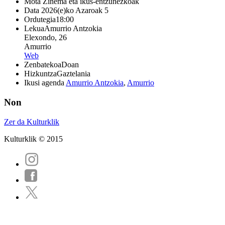
Mota
Zinema eta ikus-entzunezkoak
Data
2026(e)ko Azaroak 5
Ordutegia
18:00
Lekua
Amurrio Antzokia
Elexondo, 26
Amurrio
Web
Zenbatekoa
Doan
Hizkuntza
Gaztelania
Ikusi agenda
Amurrio Antzokia
,
Amurrio
Non
Zer da Kulturklik
Kulturklik © 2015