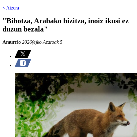
< Atzera
"Bihotza, Arabako bizitza, inoiz ikusi ez
duzun bezala"
Amurrio
2026(e)ko Azaroak 5