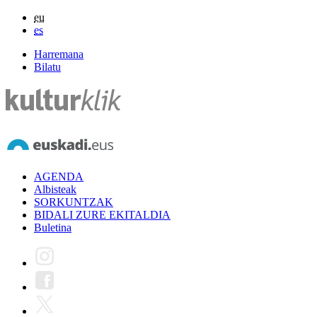
eu
es
Harremana
Bilatu
AGENDA
Albisteak
SORKUNTZAK
BIDALI ZURE EKITALDIA
Buletina