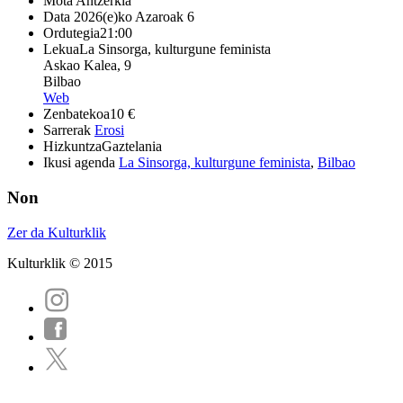
Mota
Antzerkia
Data
2026(e)ko Azaroak 6
Ordutegia
21:00
Lekua
La Sinsorga, kulturgune feminista
Askao Kalea, 9
Bilbao
Web
Zenbatekoa
10 €
Sarrerak
Erosi
Hizkuntza
Gaztelania
Ikusi agenda
La Sinsorga, kulturgune feminista
,
Bilbao
Non
Zer da Kulturklik
Kulturklik © 2015