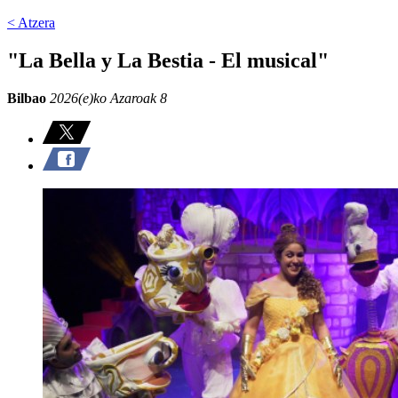
< Atzera
"La Bella y La Bestia - El musical"
Bilbao
2026(e)ko Azaroak 8