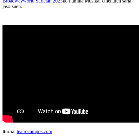
Broadwayworld Sarietan 2023
ko Familia Musikal Onenaren saria
jaso zuen.
Iturria:
teatrocampos.com