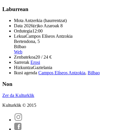
Laburrean
Mota
Antzerkia (haurrentzat)
Data
2026(e)ko Azaroak 8
Ordutegia
12:00
Lekua
Campos Elíseos Antzokia
Bertendona, 5
Bilbao
Web
Zenbatekoa
20 / 24 €
Sarrerak
Erosi
Hizkuntza
Gaztelania
Ikusi agenda
Campos Elíseos Antzokia
,
Bilbao
Non
Zer da Kulturklik
Kulturklik © 2015