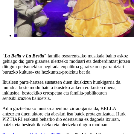
"
La Bella y La Bestia
" familia osoarentzako musikala baino askoz
gehiago da; gure gizartea ulertzeko moduari eta desberdintzat jotzen
ditugun pertsonekiko begirada enpatikoa garatzearen garrantziari
buruzko kultura- eta hezkuntza-proiektu bat da.
Ikusleen parte-hartzea sustatzen duen ikuskizun hunkigarria da,
mundua beste modu batera ikusteko aukera erakusten duena,
inklusioa, besteekiko errespetua eta familia-publikoaren
sentsibilizazioa balioetsiz.
Adin guztietarako musika-abentura zirraragarria da, BELLA
antzezten duen aktore eta abeslari itsu batek protagonizatua. Hark
PIZTIARI erakutsi beharko dio edertasuna ez dagoela itxuran,
baizik eta besteak ikusteko eta ulertzeko dugun moduan.