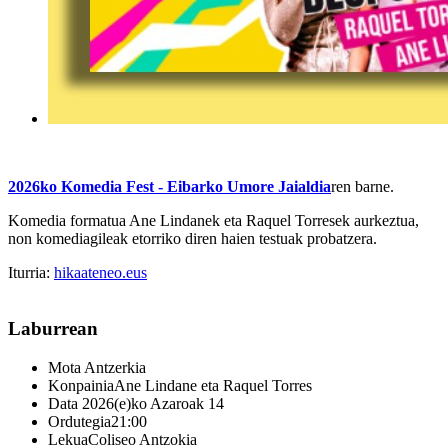
2026ko Komedia Fest - Eibarko Umore Jaialdia
ren barne.
Komedia formatua Ane Lindanek eta Raquel Torresek aurkeztua,
non komediagileak etorriko diren haien testuak probatzera.
Iturria:
hikaateneo.eus
Laburrean
Mota
Antzerkia
Konpainia
Ane Lindane eta Raquel Torres
Data
2026(e)ko Azaroak 14
Ordutegia
21:00
Lekua
Coliseo Antzokia