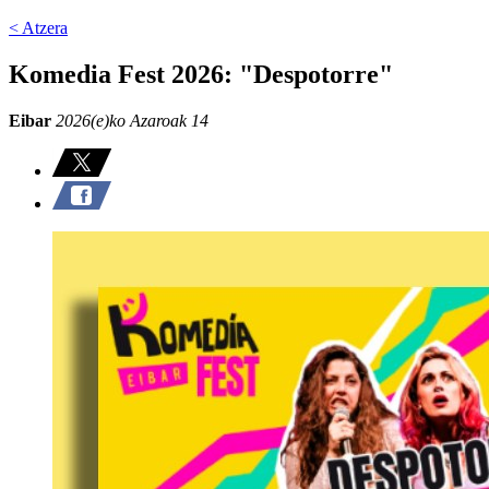
< Atzera
Komedia Fest 2026: "Despotorre"
Eibar
2026(e)ko Azaroak 14