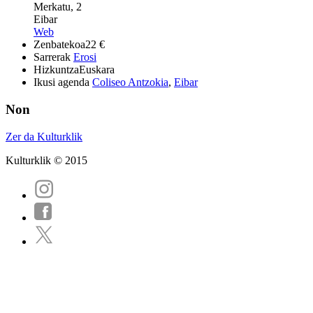
Merkatu, 2
Eibar
Web
Zenbatekoa
22 €
Sarrerak
Erosi
Hizkuntza
Euskara
Ikusi agenda
Coliseo Antzokia
,
Eibar
Non
Zer da Kulturklik
Kulturklik © 2015