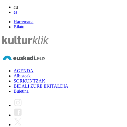
eu
es
Harremana
Bilatu
AGENDA
Albisteak
SORKUNTZAK
BIDALI ZURE EKITALDIA
Buletina