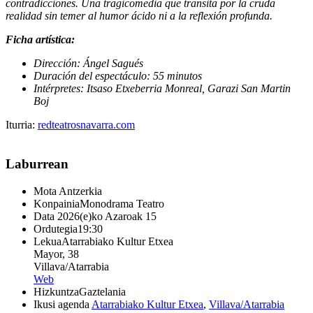
contradicciones. Una tragicomedia que transita por la cruda
realidad sin temer al humor ácido ni a la reflexión profunda.
Ficha artística:
Dirección: Ángel Sagués
Duración del espectáculo: 55 minutos
Intérpretes: Itsaso Etxeberria Monreal, Garazi San Martin
Boj
Iturria:
redteatrosnavarra.com
Laburrean
Mota
Antzerkia
Konpainia
Monodrama Teatro
Data
2026(e)ko Azaroak 15
Ordutegia
19:30
Lekua
Atarrabiako Kultur Etxea
Mayor, 38
Villava/Atarrabia
Web
Hizkuntza
Gaztelania
Ikusi agenda
Atarrabiako Kultur Etxea
,
Villava/Atarrabia