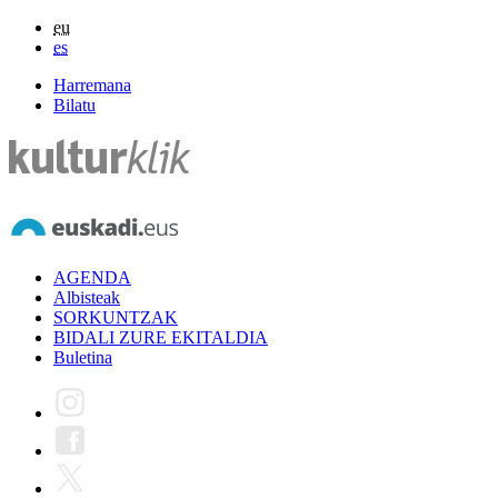
eu
es
Harremana
Bilatu
AGENDA
Albisteak
SORKUNTZAK
BIDALI ZURE EKITALDIA
Buletina