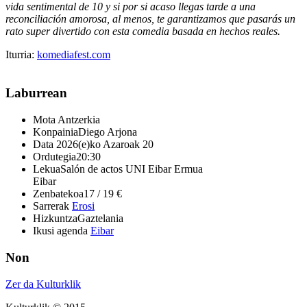
vida sentimental de 10 y si por si acaso llegas tarde a una
reconciliación amorosa, al menos, te garantizamos que pasarás un
rato super divertido con esta comedia basada en hechos reales.
Iturria:
komediafest.com
Laburrean
Mota
Antzerkia
Konpainia
Diego Arjona
Data
2026(e)ko Azaroak 20
Ordutegia
20:30
Lekua
Salón de actos UNI Eibar Ermua
Eibar
Zenbatekoa
17 / 19 €
Sarrerak
Erosi
Hizkuntza
Gaztelania
Ikusi agenda
Eibar
Non
Zer da Kulturklik