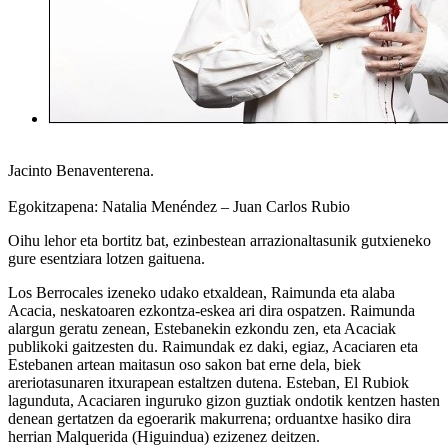
Jacinto Benaventerena.
Egokitzapena: Natalia Menéndez – Juan Carlos Rubio
Oihu lehor eta bortitz bat, ezinbestean arrazionaltasunik gutxieneko
gure esentziara lotzen gaituena.
Los Berrocales izeneko udako etxaldean, Raimunda eta alaba
Acacia, neskatoaren ezkontza-eskea ari dira ospatzen. Raimunda
alargun geratu zenean, Estebanekin ezkondu zen, eta Acaciak
publikoki gaitzesten du. Raimundak ez daki, egiaz, Acaciaren eta
Estebanen artean maitasun oso sakon bat erne dela, biek
areriotasunaren itxurapean estaltzen dutena. Esteban, El Rubiok
lagunduta, Acaciaren inguruko gizon guztiak ondotik kentzen hasten
denean gertatzen da egoerarik makurrena; orduantxe hasiko dira
herrian Malquerida (Higuindua) ezizenez deitzen.