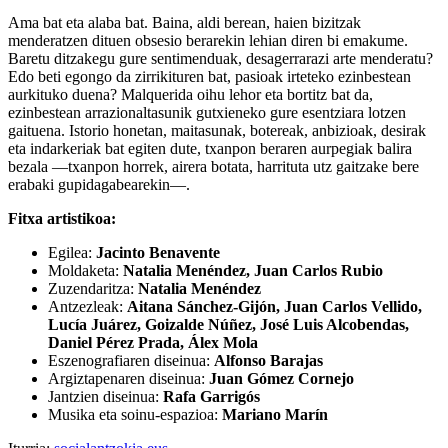
Ama bat eta alaba bat. Baina, aldi berean, haien bizitzak
menderatzen dituen obsesio berarekin lehian diren bi emakume.
Baretu ditzakegu gure sentimenduak, desagerrarazi arte menderatu?
Edo beti egongo da zirrikituren bat, pasioak irteteko ezinbestean
aurkituko duena? Malquerida oihu lehor eta bortitz bat da,
ezinbestean arrazionaltasunik gutxieneko gure esentziara lotzen
gaituena. Istorio honetan, maitasunak, botereak, anbizioak, desirak
eta indarkeriak bat egiten dute, txanpon beraren aurpegiak balira
bezala —txanpon horrek, airera botata, harrituta utz gaitzake bere
erabaki gupidagabearekin—.
Fitxa artistikoa:
Egilea:
Jacinto Benavente
Moldaketa:
Natalia Menéndez, Juan Carlos Rubio
Zuzendaritza:
Natalia Menéndez
Antzezleak:
Aitana Sánchez-Gijón, Juan Carlos Vellido,
Lucía Juárez, Goizalde Núñez, José Luis Alcobendas,
Daniel Pérez Prada, Álex Mola
Eszenografiaren diseinua:
Alfonso Barajas
Argiztapenaren diseinua:
Juan Gómez Cornejo
Jantzien diseinua:
Rafa Garrigós
Musika eta soinu-espazioa:
Mariano Marín