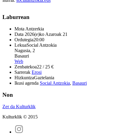
Iturria:
socialantzokia.eus
Laburrean
Mota
Antzerkia
Data
2026(e)ko Azaroak 21
Ordutegia
20:00
Lekua
Social Antzokia
Nagusia, 2
Basauri
Web
Zenbatekoa
22 / 25 €
Sarrerak
Erosi
Hizkuntza
Gaztelania
Ikusi agenda
Social Antzokia
,
Basauri
Non
Zer da Kulturklik
Kulturklik © 2015