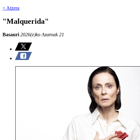
< Atzera
"Malquerida"
Basauri
2026(e)ko Azaroak 21