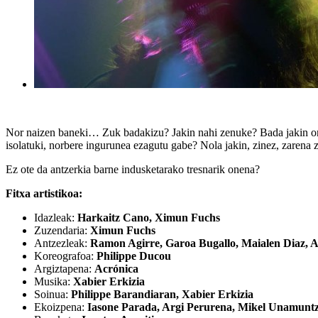
Nor naizen baneki… Zuk badakizu? Jakin nahi zenuke? Bada jakin ondo
isolatuki, norbere ingurunea ezagutu gabe? Nola jakin, zinez, zarena
Ez ote da antzerkia barne indusketarako tresnarik onena?
Fitxa artistikoa:
Idazleak:
Harkaitz Cano, Ximun Fuchs
Zuzendaria:
Ximun Fuchs
Antzezleak:
Ramon Agirre, Garoa Bugallo, Maialen Diaz, A
Koreografoa:
Philippe Ducou
Argiztapena:
Acrónica
Musika:
Xabier Erkizia
Soinua:
Philippe Barandiaran, Xabier Erkizia
Ekoizpena:
Iasone Parada, Argi Perurena, Mikel Unamunt