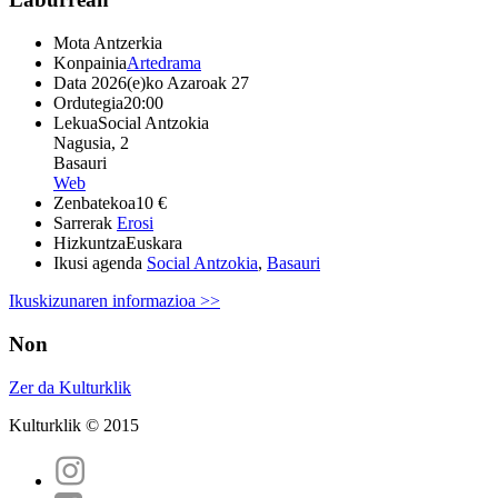
Mota
Antzerkia
Konpainia
Artedrama
Data
2026(e)ko Azaroak 27
Ordutegia
20:00
Lekua
Social Antzokia
Nagusia, 2
Basauri
Web
Zenbatekoa
10 €
Sarrerak
Erosi
Hizkuntza
Euskara
Ikusi agenda
Social Antzokia
,
Basauri
Ikuskizunaren informazioa >>
Non
Zer da Kulturklik
Kulturklik © 2015