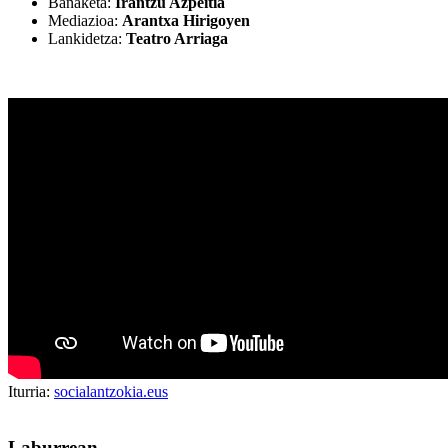
Banaketa:
Irantzu Azpeitia
Mediazioa:
Arantxa Hirigoyen
Lankidetza:
Teatro Arriaga
Iturria:
socialantzokia.eus
Laburrean