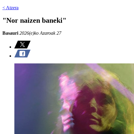
< Atzera
"Nor naizen baneki"
Basauri
2026(e)ko Azaroak 27