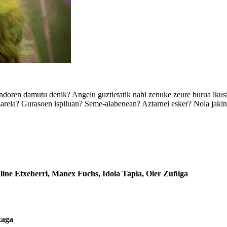
ren damutu denik? Angelu guztietatik nahi zenuke zeure burua ikusi, 
 zarela? Gurasoen ispiluan? Seme-alabenean? Aztarnei esker? Nola jaki
line Etxeberri, Manex Fuchs, Idoia Tapia, Oier Zuñiga
zaga