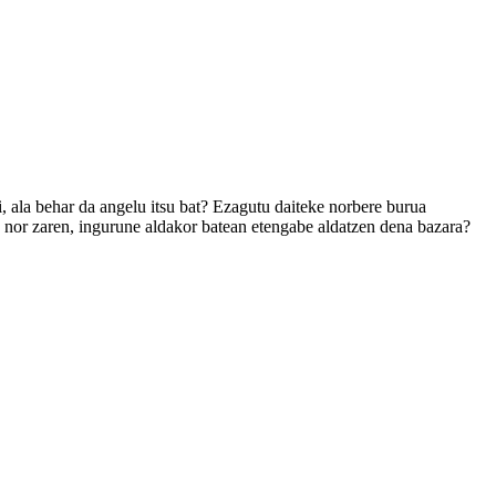
ala behar da angelu itsu bat? Ezagutu daiteke norbere burua
n nor zaren, ingurune aldakor batean etengabe aldatzen dena bazara?