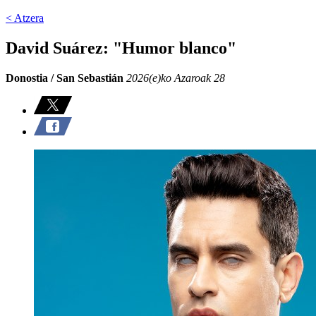
< Atzera
David Suárez: "Humor blanco"
Donostia / San Sebastián
2026(e)ko Azaroak 28