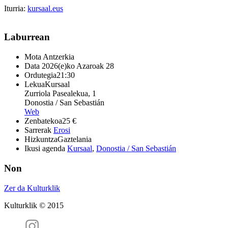
Iturria:
kursaal.eus
Laburrean
Mota
Antzerkia
Data
2026(e)ko Azaroak 28
Ordutegia
21:30
Lekua
Kursaal
Zurriola Pasealekua, 1
Donostia / San Sebastián
Web
Zenbatekoa
25 €
Sarrerak
Erosi
Hizkuntza
Gaztelania
Ikusi agenda
Kursaal
,
Donostia / San Sebastián
Non
Zer da Kulturklik
Kulturklik © 2015