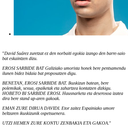
"
David Suárez zuretzat ez den norbaiti egokia izango den barre-saio
bat eskaintzen dizu.
EROSI SARBIDE BAT Galiziako umorista honek bere pentsamendu
ilunen bidez bidaia bat proposatzen digu.
BENETAN, EROSI SARBIDE BAT. Ikuskizun batean, bere
polemikak, sexua, epaiketak eta zahartzea kontatzen dizkigu.
HOBETO BI SARBIDE EROSI. Hausnarketa eta deserosoa izatea
dira bere stand up-aren gakoak.
EMAN ZURE DIRUA DAVIDI. Etor zaitez Espainiako umore
beltzaren ikuskizunik ospetsuenera.
UTZI HEMEN ZURE KONTU ZENBAKIA ETA GAKOA.
"