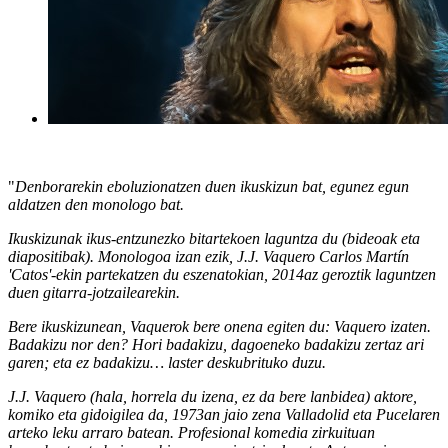
"
Denborarekin eboluzionatzen duen ikuskizun bat, egunez egun
aldatzen den monologo bat.
Ikuskizunak ikus-entzunezko bitartekoen laguntza du (bideoak eta
diapositibak). Monologoa izan ezik, J.J. Vaquero Carlos Martín
'Catos'-ekin partekatzen du eszenatokian, 2014az geroztik laguntzen
duen gitarra-jotzailearekin.
Bere ikuskizunean, Vaquerok bere onena egiten du: Vaquero izaten.
Badakizu nor den? Hori badakizu, dagoeneko badakizu zertaz ari
garen; eta ez badakizu… laster deskubrituko duzu.
J.J. Vaquero (hala, horrela du izena, ez da bere lanbidea) aktore,
komiko eta gidoigilea da, 1973an jaio zena Valladolid eta Pucelaren
arteko leku arraro batean. Profesional komedia zirkuituan