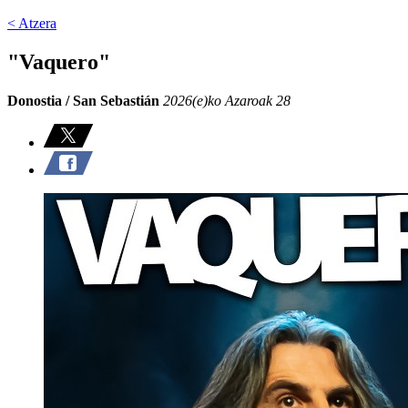
< Atzera
"Vaquero"
Donostia / San Sebastián
2026(e)ko Azaroak 28