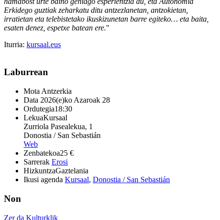
hamabost urte baino gehiago esperientzia du, eta Autonomia
Erkidego guztiak zeharkatu ditu antzezlanetan, antzokietan,
irratietan eta telebistetako ikuskizunetan barre egiteko… eta baita,
esaten denez, espetxe batean ere.
"
Iturria:
kursaal.eus
Laburrean
Mota
Antzerkia
Data
2026(e)ko Azaroak 28
Ordutegia
18:30
Lekua
Kursaal
Zurriola Pasealekua, 1
Donostia / San Sebastián
Web
Zenbatekoa
25 €
Sarrerak
Erosi
Hizkuntza
Gaztelania
Ikusi agenda
Kursaal
,
Donostia / San Sebastián
Non
Zer da Kulturklik