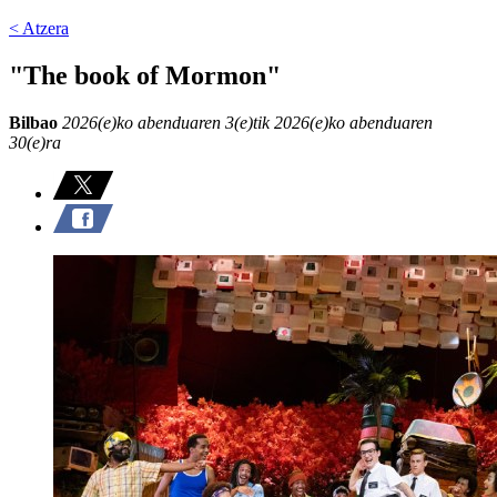
< Atzera
"The book of Mormon"
Bilbao
2026(e)ko abenduaren 3(e)tik 2026(e)ko abenduaren
30(e)ra