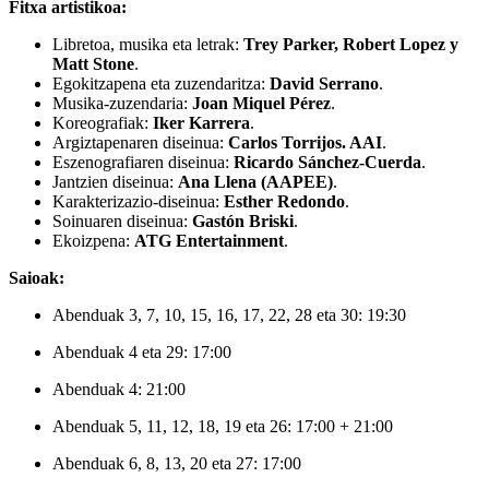
Fitxa artistikoa:
Libretoa, musika eta letrak:
Trey Parker, Robert Lopez y
Matt Stone
.
Egokitzapena eta zuzendaritza:
David Serrano
.
Musika-zuzendaria:
Joan Miquel Pérez
.
Koreografiak:
Iker Karrera
.
Argiztapenaren diseinua:
Carlos Torrijos. AAI
.
Eszenografiaren diseinua:
Ricardo Sánchez-Cuerda
.
Jantzien diseinua:
Ana Llena (AAPEE)
.
Karakterizazio-diseinua:
Esther Redondo
.
Soinuaren diseinua:
Gastón Briski
.
Ekoizpena:
A
TG Entertainment
.
Saioak:
Abenduak 3, 7, 10, 15, 16, 17, 22, 28 eta 30: 19:30
Abenduak 4 eta 29: 17:00
Abenduak 4: 21:00
Abenduak 5, 11, 12, 18, 19 eta 26: 17:00 + 21:00
Abenduak 6, 8, 13, 20 eta 27: 17:00