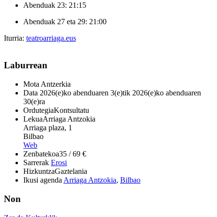
Abenduak 23: 21:15
Abenduak 27 eta 29: 21:00
Iturria:
teatroarriaga.eus
Laburrean
Mota
Antzerkia
Data
2026(e)ko abenduaren 3(e)tik 2026(e)ko abenduaren
30(e)ra
Ordutegia
Kontsultatu
Lekua
Arriaga Antzokia
Arriaga plaza, 1
Bilbao
Web
Zenbatekoa
35 / 69 €
Sarrerak
Erosi
Hizkuntza
Gaztelania
Ikusi agenda
Arriaga Antzokia
,
Bilbao
Non