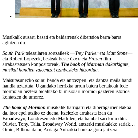
Musikalik ausart, basati eta baldarrenak dibertsioa barra-barra
agintzen du.
South Park
telesailaren sortzaileek —
Trey Parker eta Matt Stone
—
eta Robert Lopezek, besteak beste
Coco
eta
Frozen
film
arrakastatsuen konpositoreak,
The book of Mormon
dakarkigute,
musikal handien zaleentzat ezinbesteko hitzordua.
Maisutasunezko soinu-banda eta antzezpen- eta dantza-maila handi-
handia uztartuta, Ugandako herrixka urrun batera bertakoak fede
mormoian heztera bidalitako bi misiolari mormoi gazteren istorioa
kontatzen du umorez.
The book of Mormon
musikalik harrigarri eta dibertigarrienetakoa
da, inor epel utziko ez duena. Itzelezko arrakasta izan du
Broadwayn, Londresen edo Madrilen, eta hainbat sari lortu ditu:
Olivier, Tony, Talia, Broadway World, antzerki musikaleko sariak…
Orain, Bilbora dator, Arriaga Antzokia hankaz gora jartzera.