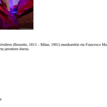
 Verdiren (Bussetto, 1813 – Milan, 1901) musikarekin eta Francesco Ma
ta jarraitzen duena.
a