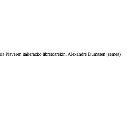
ria Piaveren italierazko libretoarekin, Alexandre Dumasen (semea)