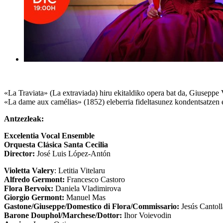
«La Traviata» (La extraviada) hiru ekitaldiko opera bat da, Giuseppe
«La dame aux camélias» (1852) eleberria fideltasunez kondentsatzen e
Antzezleak:
Excelentia Vocal Ensemble
Orquesta Clásica Santa Cecilia
Director:
José Luis López-Antón
Violetta Valery
: Letitia Vitelaru
Alfredo Germont:
Francesco Castoro
Flora Bervoix:
Daniela Vladimirova
Giorgio Germont:
Manuel Mas
Gastone/Giuseppe/Domestico di Flora/Commissario:
Jesús Cantoll
Barone Douphol/Marchese/Dottor:
Ihor Voievodin