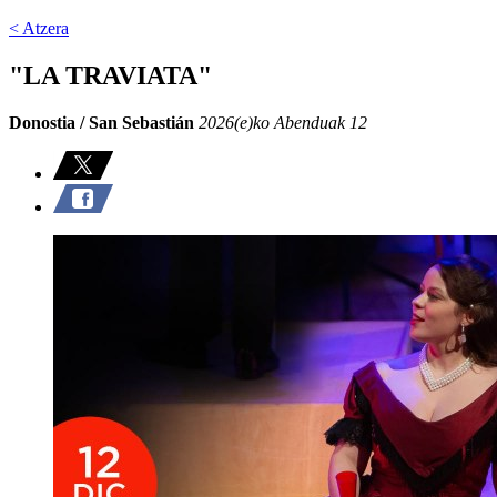
< Atzera
"LA TRAVIATA"
Donostia / San Sebastián
2026(e)ko Abenduak 12