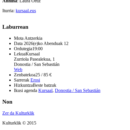
Annina
: Laura Ortiz
Iturria:
kursaal.eus
Laburrean
Mota
Antzerkia
Data
2026(e)ko Abenduak 12
Ordutegia
19:00
Lekua
Kursaal
Zurriola Pasealekua, 1
Donostia / San Sebastián
Web
Zenbatekoa
25 / 85 €
Sarrerak
Erosi
Hizkuntza
Beste batzuk
Ikusi agenda
Kursaal
,
Donostia / San Sebastián
Non
Zer da Kulturklik
Kulturklik © 2015