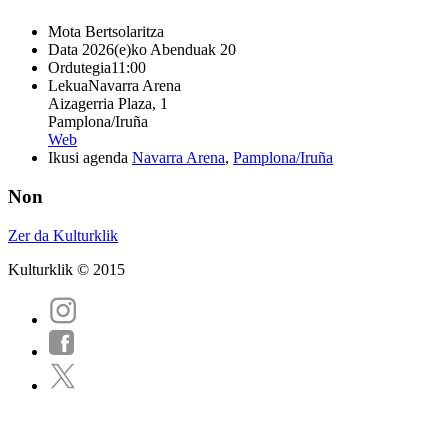
Mota
Bertsolaritza
Data
2026(e)ko Abenduak 20
Ordutegia
11:00
Lekua
Navarra Arena
Aizagerria Plaza, 1
Pamplona/Iruña
Web
Ikusi agenda
Navarra Arena
,
Pamplona/Iruña
Non
Zer da Kulturklik
Kulturklik © 2015