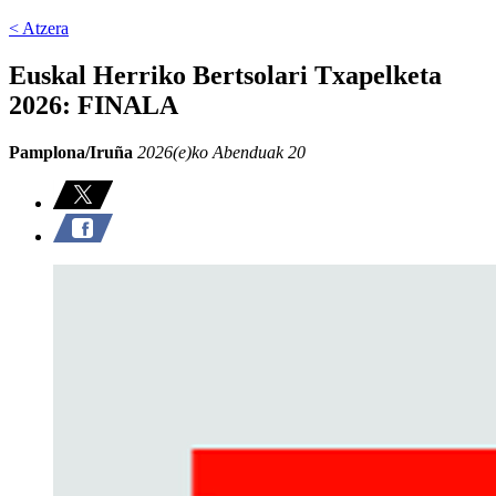
< Atzera
Euskal Herriko Bertsolari Txapelketa
2026: FINALA
Pamplona/Iruña
2026(e)ko Abenduak 20