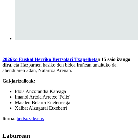
2026ko Euskal Herriko Bertsolari Txapelketa
n
15 saio izango
dira
, eta Hazparnen hasiko den bidea Iruñean amaituko da,
abenduaren 20an, Nafarroa Arenan.
Gai-jartzaileak:
Idoia Anzorandia Kareaga
Imanol Artola Arretxe 'Felix'
Maialen Belarra Eneterreaga
Xalbat Alzugarai Etxeberri
Iturria:
bertsozale.eus
Laburrean