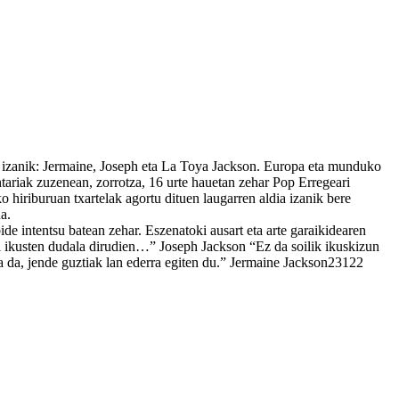
ra izanik: Jermaine, Joseph eta La Toya Jackson. Europa eta munduko
ntariak zuzenean, zorrotza, 16 urte hauetan zehar Pop Erregeari
hiriburuan txartelak agortu dituen laugarren aldia izanik bere
a.
e intentsu batean zehar. Eszenatoki ausart eta arte garaikidearen
l ikusten dudala dirudien…” Joseph Jackson “Ez da soilik ikuskizun
a da, jende guztiak lan ederra egiten du.” Jermaine Jackson23122