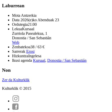
Laburrean
Mota
Antzerkia
Data
2026(e)ko Abenduak 23
Ordutegia
21:00
Lekua
Kursaal
Zurriola Pasealekua, 1
Donostia / San Sebastián
Web
Zenbatekoa
38 / 63 €
Sarrerak
Erosi
Hizkuntza
Ingelesa
Ikusi agenda
Kursaal
,
Donostia / San Sebastián
Non
Zer da Kulturklik
Kulturklik © 2015