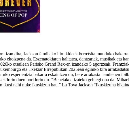
gora izan dira, Jackson familiako hiru kideek berretsita munduko bakar
tako ekoizpena da. Eszenatokiaren kalitatea, dantzariak, musikak eta ka
2026ko otsailean Parisko Grand Rex-en izandako 5 agortzeak, Frantziako 
 Luxemburgo eta Txekiar Errepublikan 2025ean eginiko bira arrakastatsu
o esperientzia bakarra eskaintzen du, bere arrakasta handienen ibilbid
ek lortu duen hori lortu du. “Benetakoa izateko gehiegi ona da. Mihae
-n ikusi nahi nuke ikuskizun hau.” La Toya Jackson “Ikuskizuna bikain