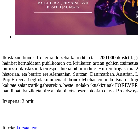
Ikuskizun honek 15 herrialde zeharkatu ditu eta 1.200.000 ikusletik 
hainbat herrialdetan publikoaren eta kritikaren artean gehien estimatu
buruzko ikuskizunik errespetatuena bihurtu dute. Horren frogak dira 
historian, eta berriro ere Alemanian, Suitzan, Danimarkan, Austrian,
Pop Erregeari egindako omenaldi honek Michaelen unibertsoaren inguruk
kalitate zalantzarik gabearekin, beste inolako ikuskizunak FOREVER-
handi bat, baizik eta nire anaia bihotza eszenatokian dago. Broadway
Iraupena: 2 ordu
Iturria:
kursaal.eus