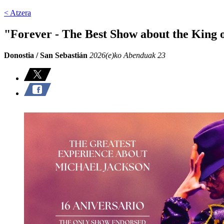
< Atzera
"Forever - The Best Show about the King 
Donostia / San Sebastián
2026(e)ko Abenduak 23