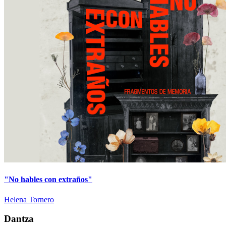
"No hables con extraños"
Helena Tornero
Dantza