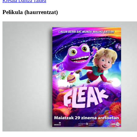
Kresala Dantza Taldea
Pelikula
(haurrentzat)