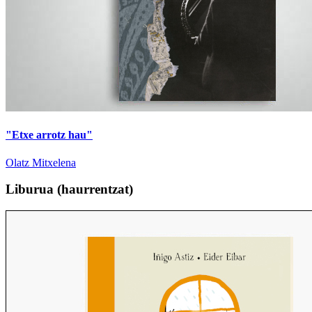
"Etxe arrotz hau"
Olatz Mitxelena
Liburua
(haurrentzat)