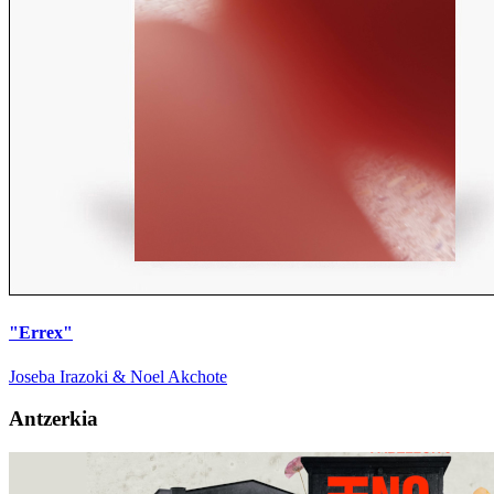
"Errex"
Joseba Irazoki & Noel Akchote
Antzerkia