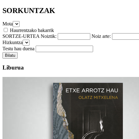
SORKUNTZAK
Mota
Haurrentzako bakarrik
SORTZE-URTEA Noiztik:
Noiz arte:
Hizkuntza
Testu hau duena
Liburua