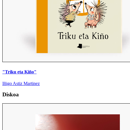
"Triku eta Kiño"
Iñigo Astiz Martinez
Diskoa