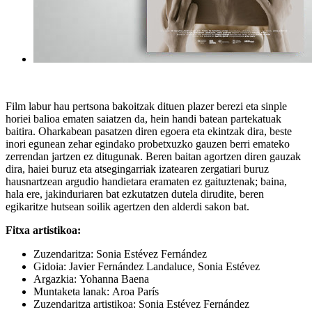
Film labur hau pertsona bakoitzak dituen plazer berezi eta sinple
horiei balioa ematen saiatzen da, hein handi batean partekatuak
baitira. Oharkabean pasatzen diren egoera eta ekintzak dira, beste
inori egunean zehar egindako probetxuzko gauzen berri emateko
zerrendan jartzen ez ditugunak. Beren baitan agortzen diren gauzak
dira, haiei buruz eta atsegingarriak izatearen zergatiari buruz
hausnartzean argudio handietara eramaten ez gaituztenak; baina,
hala ere, jakinduriaren bat ezkutatzen dutela dirudite, beren
egikaritze hutsean soilik agertzen den alderdi sakon bat.
Fitxa artistikoa:
Zuzendaritza:
Sonia Estévez Fernández
Gidoia:
Javier Fernández Landaluce, Sonia Estévez
Argazkia:
Yohanna Baena
Muntaketa lanak:
Aroa París
Zuzendaritza artistikoa:
Sonia Estévez Fernández