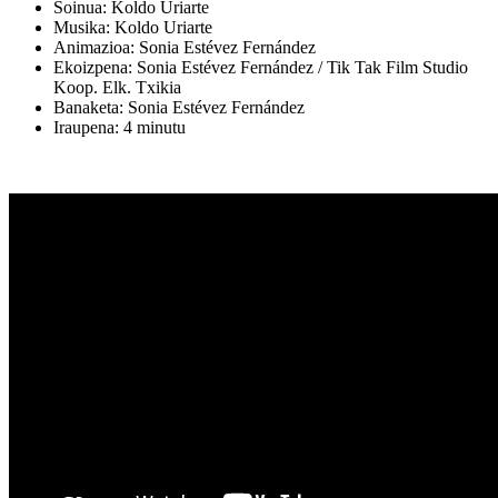
Soinua:
Koldo Uriarte
Musika:
Koldo Uriarte
Animazioa:
Sonia Estévez Fernández
Ekoizpena:
Sonia Estévez Fernández / Tik Tak Film Studio
Koop. Elk. Txikia
Banaketa:
Sonia Estévez Fernández
Iraupena: 4 minutu