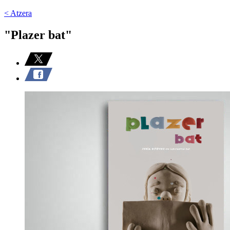
< Atzera
"Plazer bat"