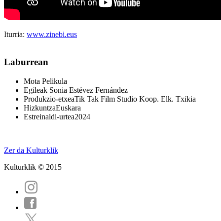
Iturria:
www.zinebi.eus
Laburrean
Mota
Pelikula
Egileak
Sonia Estévez Fernández
Produkzio-etxea
Tik Tak Film Studio Koop. Elk. Txikia
Hizkuntza
Euskara
Estreinaldi-urtea
2024
Zer da Kulturklik
Kulturklik © 2015