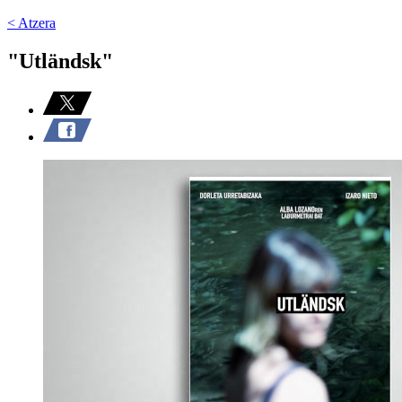
< Atzera
"Utländsk"