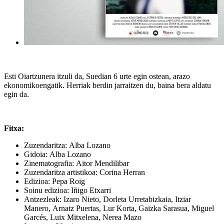
Esti Oiartzunera itzuli da, Suedian 6 urte egin ostean, arazo
ekonomikoengatik. Herriak berdin jarraitzen du, baina bera aldatu
egin da.
Fitxa:
Zuzendaritza: Alba Lozano
Gidoia: Alba Lozano
Zinematografia: Aitor Mendilibar
Zuzendaritza artistikoa: Corina Herran
Edizioa: Pepa Roig
Soinu edizioa: Iñigo Etxarri
Antzezleak: Izaro Nieto, Dorleta Urretabizkaia, Itziar
Manero, Arnatz Puertas, Lur Korta, Gaizka Sarasua, Miguel
Garcés, Luix Mitxelena, Nerea Mazo