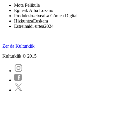
Mota
Pelikula
Egileak
Alba Lozano
Produkzio-etxea
La Córnea Digital
Hizkuntza
Euskara
Estreinaldi-urtea
2024
Zer da Kulturklik
Kulturklik © 2015