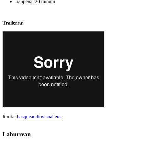
Iraupena: 20 minutu
Trailerra:
Iturria:
basqueaudiovisual.eus
Laburrean