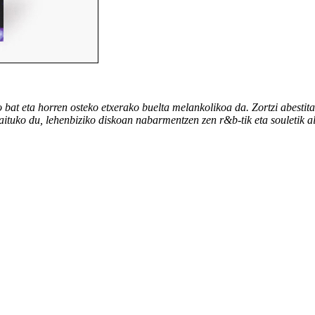
t eta horren osteko etxerako buelta melankolikoa da. Zortzi abestitan 
aituko du, lehenbiziko diskoan nabarmentzen zen r&b-tik eta souletik al