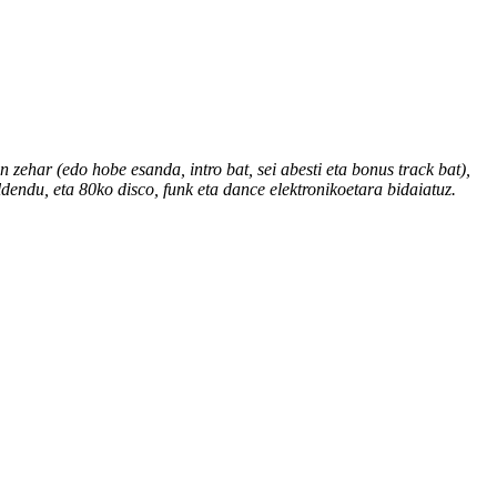
zehar (edo hobe esanda, intro bat, sei abesti eta bonus track bat),
dendu, eta 80ko disco, funk eta dance elektronikoetara bidaiatuz.