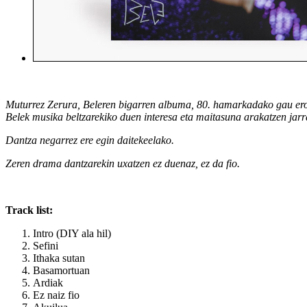
Muturrez Zerura, Beleren bigarren albuma, 80. hamarkadako gau ero ba
Belek musika beltzarekiko duen interesa eta maitasuna arakatzen jarr
Dantza negarrez ere egin daitekeelako.
Zeren drama dantzarekin uxatzen ez duenaz, ez da fio.
Track list:
Intro (DIY ala hil)
Sefini
Ithaka sutan
Basamortuan
Ardiak
Ez naiz fio