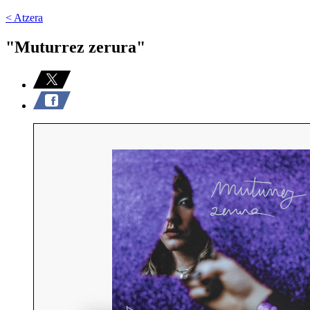
< Atzera
"Muturrez zerura"