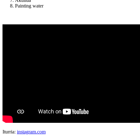
Akuilua
Painting water
Iturria:
instagram.com