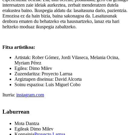
interesatzen zaie ideiak aurkeztea, zerbait menderatzen dutela
erakustea baino. Ikuspegia aldatu da: lasaitasuna dario, pazientzia.
Emozioa ez da hain bizia, baina sakonagoa da. Lasaitasunak
denbora ematen du behatzeko eta hausnartzeko, lanaz eta hari
heltzeko moduaz ikuspegia zabaltzeko.
Fitxa artistikoa:
Artistak: Rober Gómez, Jordi Vilaseca, Melania Ocina,
Myriam Pérez
Egilea: Dimo Milev
Zuzendaritza: Proyecto Larrua
Argiztapen diseinua: David Alcorta
Soinu espazioa: Luis Miguel Cobo
Iturria:
instagram.com
Laburrean
Mota
Dantza
Egileak
Dimo Milev
Konpainia
Proyecto Larrua