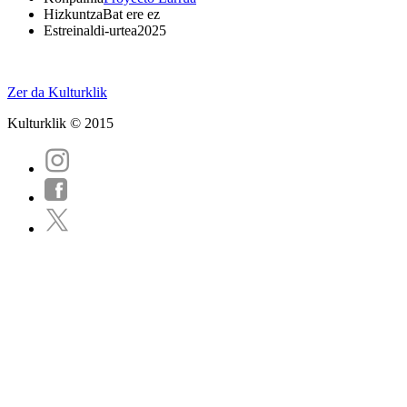
Hizkuntza
Bat ere ez
Estreinaldi-urtea
2025
Zer da Kulturklik
Kulturklik © 2015