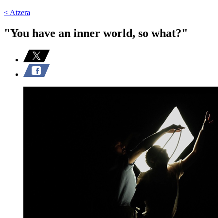
< Atzera
"You have an inner world, so what?"