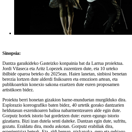
Sinopsia:
Dantza garaikideko Gasteizko konpainia bat da Larrua proiektua.
Jordi Vilaseca eta Aritz Lopezek zuzentzen dute, eta 10 urteko
ibilbide oparoa beteko du 2025ean. Haien lanetan, sinbiosi benetan
berezia lortzen dute alderdi fisikoaren eta emozioen artean, eta
publikoarekin konexio sakona ezartzen dute euren proposamen
artistikoen bidez.
Proiektu berri honetan gizakion barne-munduetan murgilduko dira.
Esplorazio koreografiko baten bidez, 40 urtetik gorako dantzarien
heldutasun eszenikoaren balioa nabarmentzearen alde egin dute.
Gorputz horiek istorio bat gordetzen dute: euren egungo istorio
gizatiarra. Bizi izan dutela senti daiteke. Dantzan egin dute, sufritu,
gozatu. Eraldatu dira, modu askotan. Gorputz erabiliak dira,
esperientziaz beteak. Eta, aldi berean, pixkanaka, gero eta gehiago