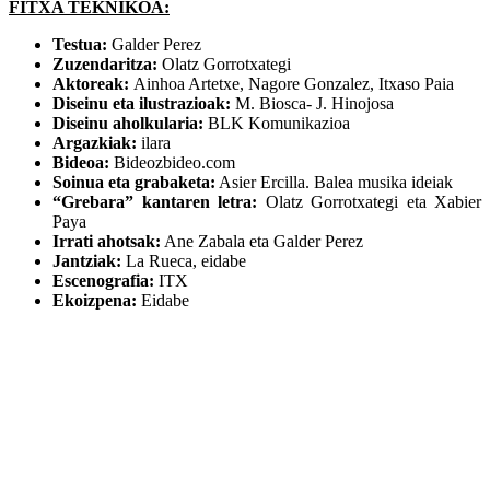
FITXA TEKNIKOA:
Testua:
Galder Perez
Zuzendaritza:
Olatz Gorrotxategi
Aktoreak:
Ainhoa Artetxe, Nagore Gonzalez, Itxaso Paia
Diseinu eta ilustrazioak:
M. Biosca- J. Hinojosa
Diseinu aholkularia:
BLK Komunikazioa
Argazkiak:
ilara
Bideoa:
Bideozbideo.com
Soinua eta grabaketa:
Asier Ercilla. Balea musika ideiak
“Grebara” kantaren letra:
Olatz Gorrotxategi eta Xabier
Paya
Irrati ahotsak:
Ane Zabala eta Galder Perez
Jantziak:
La Rueca, eidabe
Escenografia:
ITX
Ekoizpena:
Eidabe