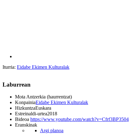
Iturria:
Eidabe Ekimen Kulturalak
Laburrean
Mota
Antzerkia (haurrentzat)
Konpainia
Eidabe Ekimen Kulturalak
Hizkuntza
Euskara
Estreinaldi-urtea
2018
Bideoa
https://www.youtube.com/watch?v=Cfrf3BP3504
Eranskinak
Argi planoa