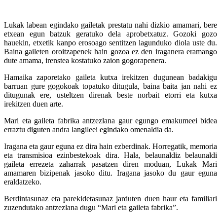
Lukak labean egindako gailetak prestatu nahi dizkio amamari, bere
etxean egun batzuk geratuko dela aprobetxatuz. Gozoki gozo
hauekin, etxetik kanpo erosoago sentitzen lagunduko diola uste du.
Baina gaileten oroitzapenek hain gozoa ez den iraganera eramango
dute amama, irenstea kostatuko zaion gogorapenera.
Hamaika zaporetako gaileta kutxa irekitzen dugunean badakigu
barruan gure gogokoak topatuko ditugula, baina baita jan nahi ez
ditugunak ere, usteltzen direnak beste norbait etorri eta kutxa
irekitzen duen arte.
Mari eta gaileta fabrika antzezlana gaur egungo emakumeei bidea
erraztu diguten andra langileei egindako omenaldia da.
Iragana eta gaur eguna ez dira hain ezberdinak. Horregatik, memoria
eta transmisioa ezinbestekoak dira. Hala, belaunaldiz belaunaldi
gaileta errezeta zaharrak pasatzen diren moduan, Lukak Mari
amamaren bizipenak jasoko ditu. Iragana jasoko du gaur eguna
eraldatzeko.
Berdintasunaz eta parekidetasunaz jarduten duen haur eta familiari
zuzendutako antzezlana dugu “Mari eta gaileta fabrika”.